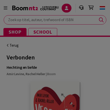
Zoek op titel, auteur, trefwoord of ISBN
SHOP
SCHOOL
Terug
Verbonden
Hechting en liefde
Amir Levine
,
Rachel Heller
|
Boom