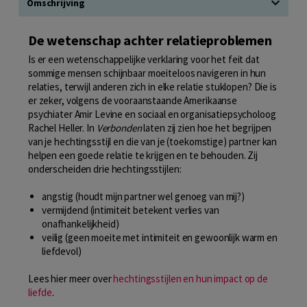
Omschrijving
De wetenschap achter relatieproblemen
Is er een wetenschappelijke verklaring voor het feit dat
sommige mensen schijnbaar moeiteloos navigeren in hun
relaties, terwijl anderen zich in elke relatie stuklopen? Die is
er zeker, volgens de vooraanstaande Amerikaanse
psychiater Amir Levine en sociaal en organisatiepsycholoog
Rachel Heller. In
Verbonden
laten zij zien hoe het begrijpen
van je hechtingsstijl en die van je (toekomstige) partner kan
helpen een goede relatie te krijgen en te behouden. Zij
onderscheiden drie hechtingsstijlen:
angstig (houdt mijn partner wel genoeg van mij?)
vermijdend (intimiteit betekent verlies van
onafhankelijkheid)
veilig (geen moeite met intimiteit en gewoonlijk warm en
liefdevol)
Lees hier meer over
hechtingsstijlen en hun impact op de
liefde
.