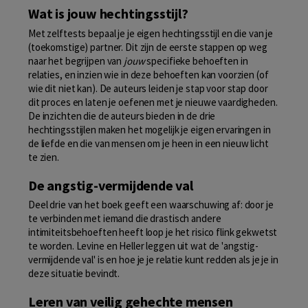
Wat is jouw hechtingsstijl?
Met zelftests bepaal je je eigen hechtingsstijl en die van je
(toekomstige) partner. Dit zijn de eerste stappen op weg
naar het begrijpen van
jouw
specifieke behoeften in
relaties, en inzien wie in deze behoeften kan voorzien (of
wie dit niet kan). De auteurs leiden je stap voor stap door
dit proces en laten je oefenen met je nieuwe vaardigheden.
De inzichten die de auteurs bieden in de drie
hechtingsstijlen maken het mogelijk je eigen ervaringen in
de liefde en die van mensen om je heen in een nieuw licht
te zien.
De angstig-vermijdende val
Deel drie van het boek geeft een waarschuwing af: door je
te verbinden met iemand die drastisch andere
intimiteitsbehoeften heeft loop je het risico flink gekwetst
te worden. Levine en Heller leggen uit wat de 'angstig-
vermijdende val' is en hoe je je relatie kunt redden als je je in
deze situatie bevindt.
Leren van veilig gehechte mensen