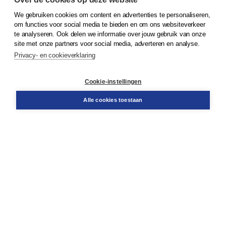
We gebruiken cookies om content en advertenties te personaliseren,
om functies voor social media te bieden en om ons websiteverkeer
© 2026
Koninklijke Boom uitgevers
te analyseren. Ook delen we informatie over jouw gebruik van onze
site met onze partners voor social media, adverteren en analyse.
Privacy- en cookieverklaring
Klantenservice
Cookie-instellingen
Support
Bestellen
Alle cookies toestaan
​Retourneren
Docentenservice
Contact
Over Boom NT2
Over ons
Partners
Advies op maat
Gratis verzending in NL vanaf € 20,-.