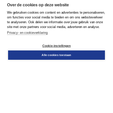
Over de cookies op deze website
We gebruiken cookies om content en advertenties te personaliseren,
om functies voor social media te bieden en om ons websiteverkeer
© 2026
Koninklijke Boom uitgevers
te analyseren. Ook delen we informatie over jouw gebruik van onze
site met onze partners voor social media, adverteren en analyse.
Privacy- en cookieverklaring
Klantenservice
Cookie-instellingen
Support
Bestellen
Alle cookies toestaan
​Retourneren
Docentenservice
Contact
Over Boom NT2
Over ons
Partners
Advies op maat