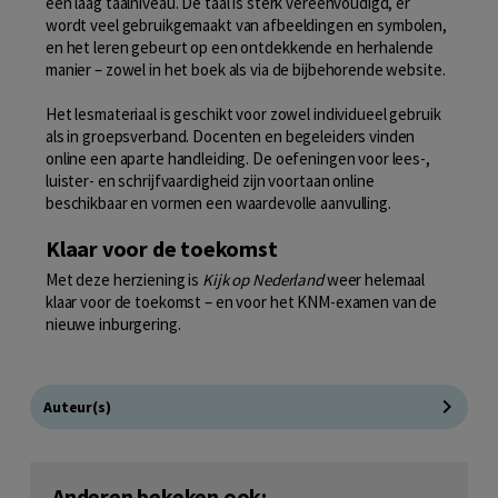
een laag taalniveau. De taal is sterk vereenvoudigd, er
wordt veel gebruikgemaakt van afbeeldingen en symbolen,
en het leren gebeurt op een ontdekkende en herhalende
manier – zowel in het boek als via de bijbehorende website.
Het lesmateriaal is geschikt voor zowel individueel gebruik
als in groepsverband. Docenten en begeleiders vinden
online een aparte handleiding. De oefeningen voor lees-,
luister- en schrijfvaardigheid zijn voortaan online
beschikbaar en vormen een waardevolle aanvulling.
Klaar voor de toekomst
Met deze herziening is
Kijk op Nederland
weer helemaal
klaar voor de toekomst – en voor het KNM-examen van de
nieuwe inburgering.
Auteur(s)
Anderen bekeken ook: