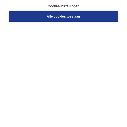
Klantenservice
Cookie-instellingen
Support
Bestellen
Alle cookies toestaan
​Retourneren
Docentenservice
Contact
Over Boom NT2
Over ons
Partners
Advies op maat
Gratis verzending in NL vanaf € 20,-.
Veilig winkelen met Thuiswinkelwaarborg
Algemene voorwaarden
Algemene voorwaarden zakelijk
Cookieverklaring