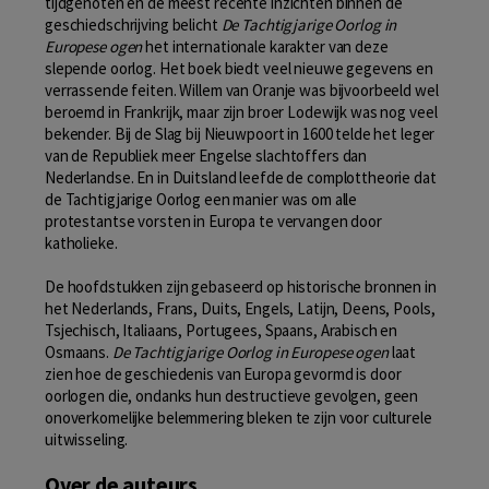
tijdgenoten en de meest recente inzichten binnen de
geschiedschrijving belicht
De Tachtigjarige Oorlog in
Europese ogen
het internationale karakter van deze
slepende oorlog. Het boek biedt veel nieuwe gegevens en
verrassende feiten. Willem van Oranje was bijvoorbeeld wel
beroemd in Frankrijk, maar zijn broer Lodewijk was nog veel
bekender. Bij de Slag bij Nieuwpoort in 1600 telde het leger
van de Republiek meer Engelse slachtoffers dan
Nederlandse. En in Duitsland leefde de complottheorie dat
de Tachtigjarige Oorlog een manier was om alle
protestantse vorsten in Europa te vervangen door
katholieke.
De hoofdstukken zijn gebaseerd op historische bronnen in
het Nederlands, Frans, Duits, Engels, Latijn, Deens, Pools,
Tsjechisch, Italiaans, Portugees, Spaans, Arabisch en
Osmaans.
De Tachtigjarige Oorlog in Europese ogen
laat
zien hoe de geschiedenis van Europa gevormd is door
oorlogen die, ondanks hun destructieve gevolgen, geen
onoverkomelijke belemmering bleken te zijn voor culturele
uitwisseling.
Over de auteurs