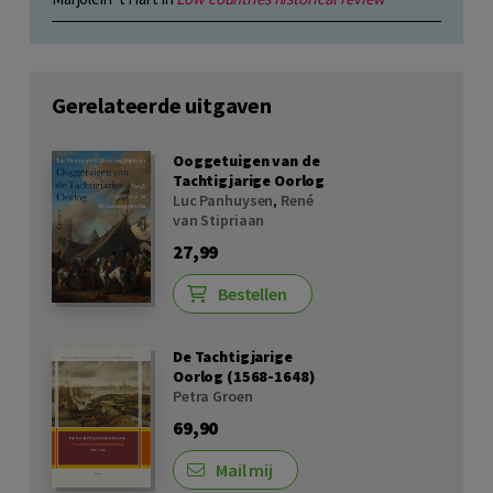
Gerelateerde uitgaven
Ooggetuigen van de
Tachtigjarige Oorlog
Luc Panhuysen
,
René
van Stipriaan
27,99
Bestellen
De Tachtigjarige
Oorlog (1568-1648)
Petra Groen
69,90
Mail mij