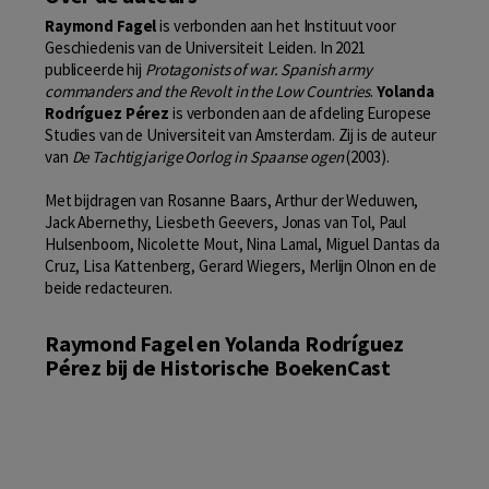
Raymond Fagel
is verbonden aan het Instituut voor
Geschiedenis van de Universiteit Leiden. In 2021
publiceerde hij
Protagonists of war. Spanish army
commanders and the Revolt in the Low Countries
.
Yolanda
Rodríguez Pérez
is verbonden aan de afdeling Europese
Studies van de Universiteit van Amsterdam. Zij is de auteur
van
De Tachtigjarige Oorlog in Spaanse ogen
(2003).
Met bijdragen van Rosanne Baars, Arthur der Weduwen,
Jack Abernethy, Liesbeth Geevers, Jonas van Tol, Paul
Hulsenboom, Nicolette Mout, Nina Lamal, Miguel Dantas da
Cruz, Lisa Kattenberg, Gerard Wiegers, Merlijn Olnon en de
beide redacteuren.
Raymond Fagel en Yolanda Rodríguez
Pérez bij de Historische BoekenCast