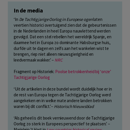
In de media
‘In
De Tachtigjarige Oorlog in Europese ogen
laten
veertien historici overtuigend zien dat de gebeurtenissen
in de Nederlanden in heel Europa nauwlettend werden
gevolgd. Dat een stel rebellen het wereldrijk Spanje, en
daarmee het in Europa zo dominante Habsburgse huis,
durfde uit te dagen en zelfs aan het wankelen wist te
brengen, riep niet alleen nieuwsgierigheid en
leedvermaak wakker.’ –
NRC
Fragment op Historiek:
Poolse betrokkenheid bij ‘onze’
Tachtigjarige Oorlog
‘Uit de artikelen in deze bundel wordt duidelijk hoe er in
de rest van Europa tegen de Tachtigjarige Oorlog werd
aangekeken en in welke mate andere landen betrokken
waren bij dit conflict.’–
Historisch Nieuwsblad
‘Als geheel is dit boek vernieuwend door de Tachtigjarige
Oorlog zo sterk in Europees perspectief te plaatsen.’ –
Marjolein 't Hart in
Low countries historical review