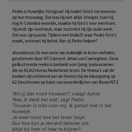
Pedro is huwelijks-fotograaf. Hij maakt foto’s van mensen
op hun trouwdag. Dat was hij niet altijd. Vroeger, toen hij
nog in Colombia woonde, maakte hij foto’s voor een krant.
Hij vindt zijn werk leuk, maar toch mist hij zijn oude werk.
Dat was zijn passie. Tijdens een bruiloft waar Pedro foto’s
maakt, ontmoet hij Astrid. Kan zij Pedro helpen?
Woordwinst 2
is een serie van makkelijk te lezen verhalen,
geschreven door NT2-docent Johan van Caeneghem. Deze
geïllustreerde reeks is bedoeld voor (jong-)volwassenen
die op A1/A2-niveau Nederlands lezen. De thema’s van de
boeken zijn ontleend aan de thema’s bij de inburgering op
A2. Geschreven op basis van woordenlijsten van Boom NT2.
‘Wil jij dan nooit trouwen?’, vraagt Astrid.
‘Nee, ik denk het niet’, zegt Pedro.
‘Trouwen is niks voor mij. Ik geloof niet in het
huwelijk.
Je weet nooit hoe het leven loopt.
Dus hoe kun je iemand beloven om
altijd bij hem of haar te blijven?