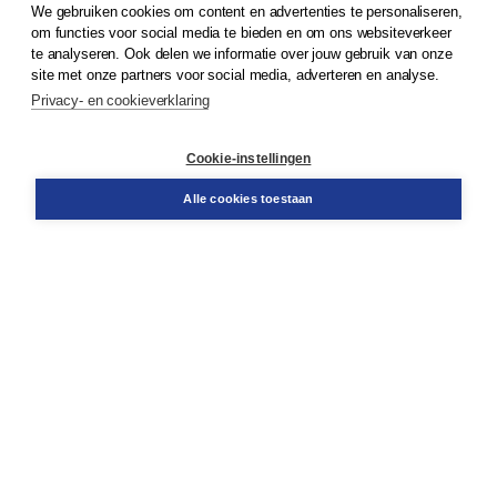
We gebruiken cookies om content en advertenties te personaliseren,
om functies voor social media te bieden en om ons websiteverkeer
© 2026
Koninklijke Boom uitgevers
te analyseren. Ook delen we informatie over jouw gebruik van onze
site met onze partners voor social media, adverteren en analyse.
Privacy- en cookieverklaring
Klantenservice
Cookie-instellingen
Support
Bestellen
Alle cookies toestaan
​Retourneren
Docentenservice
Contact
Over Boom NT2
Over ons
Partners
Advies op maat
Gratis verzending in NL vanaf € 20,-.