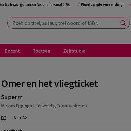
Gratis bezorgd
binnen Nederland vanaf € 20,-
Wereldwijde verzending
Zoek op titel, auteur, trefwoord of ISBN
Docent
Toetsen
Zelfstudie
Omer en het vliegticket
Superrr
Mirjam Eppinga
|
Eenvoudig Communiceren