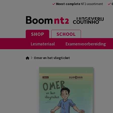
Meest complete
NT2-assortiment
SHOP
SCHOOL
Lesmateriaal
Examenvoorbereiding
Omer en het vliegticket