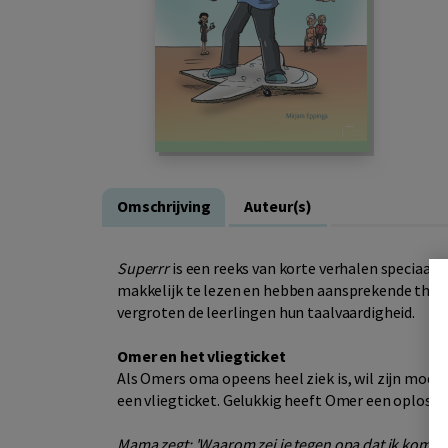
Omschrijving
Auteur(s)
Superrr
is een reeks van korte verhalen speciaal v
makkelijk te lezen en hebben aansprekende thema'
vergroten de leerlingen hun taalvaardigheid.
Omer en het vliegticket
Als Omers oma opeens heel ziek is, wil zijn moeder
een vliegticket. Gelukkig heeft Omer een oplossi
Mama zegt: 'Waarom zei je tegen opa dat ik kom?