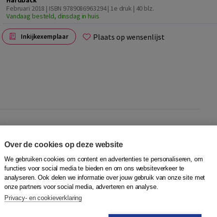
Hardback
Februari 2018 | ISBN 9789086963294 | 1e druk
| 40 blz.
Vandaag besteld, dinsdag in huis
Plaats op wensenlijst
Inkijkexemplaar
oor leerlingen van de ISK of het OKAN. De verhalen zijn
s als bijbaantjes, vriendschap en verliefdheid. Al lezend
Over de cookies op deze website
We gebruiken cookies om content en advertenties te personaliseren, om
functies voor social media te bieden en om ons websiteverkeer te
analyseren. Ook delen we informatie over jouw gebruik van onze site met
 het liefst meteen naar Turkije. Maar er is geen geld voor
onze partners voor social media, adverteren en analyse.
ng!
Privacy- en cookieverklaring