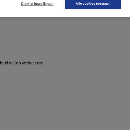
Cookie-instellingen
Alle cookies toestaan
 jullie?
k.
heid willen verbeteren.