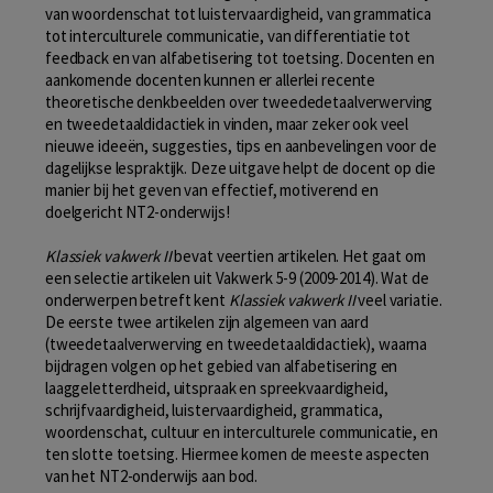
van woordenschat tot luistervaardigheid, van grammatica
tot interculturele communicatie, van differentiatie tot
feedback en van alfabetisering tot toetsing. Docenten en
aankomende docenten kunnen er allerlei recente
theoretische denkbeelden over tweededetaalverwerving
en tweedetaaldidactiek in vinden, maar zeker ook veel
nieuwe ideeën, suggesties, tips en aanbevelingen voor de
dagelijkse lespraktijk. Deze uitgave helpt de docent op die
manier bij het geven van effectief, motiverend en
doelgericht NT2-onderwijs!
Klassiek vakwerk II
bevat veertien artikelen. Het gaat om
een selectie artikelen uit Vakwerk 5-9 (2009-2014). Wat de
onderwerpen betreft kent
Klassiek vakwerk II
veel variatie.
De eerste twee artikelen zijn algemeen van aard
(tweedetaalverwerving en tweedetaaldidactiek), waarna
bijdragen volgen op het gebied van alfabetisering en
laaggeletterdheid, uitspraak en spreekvaardigheid,
schrijfvaardigheid, luistervaardigheid, grammatica,
woordenschat, cultuur en interculturele communicatie, en
ten slotte toetsing. Hiermee komen de meeste aspecten
van het NT2-onderwijs aan bod.