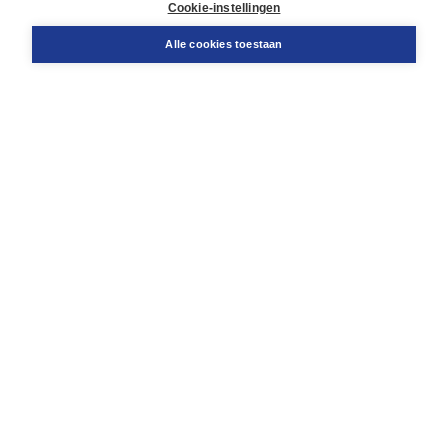
Cookie-instellingen
Support
Bestellen
Alle cookies toestaan
​Retourneren
Docentenservice
Contact
Over Boom NT2
Over ons
Partners
Advies op maat
Gratis verzending in NL vanaf € 20,-.
Veilig winkelen met Thuiswinkelwaarborg
Algemene voorwaarden
Algemene voorwaarden zakelijk
Cookieverklaring
Disclaimer