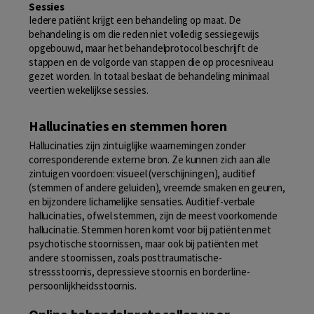
Sessies
Iedere patiënt krijgt een behandeling op maat. De
behandeling is om die reden niet volledig sessiegewijs
opgebouwd, maar het behandelprotocol beschrijft de
stappen en de volgorde van stappen die op procesniveau
gezet worden. In totaal beslaat de behandeling minimaal
veertien wekelijkse sessies.
Hallucinaties en stemmen horen
Hallucinaties zijn zintuiglijke waarnemingen zonder
corresponderende externe bron. Ze kunnen zich aan alle
zintuigen voordoen: visueel (verschijningen), auditief
(stemmen of andere geluiden), vreemde smaken en geuren,
en bijzondere lichamelijke sensaties. Auditief-verbale
hallucinaties, ofwel stemmen, zijn de meest voorkomende
hallucinatie. Stemmen horen komt voor bij patiënten met
psychotische stoornissen, maar ook bij patiënten met
andere stoornissen, zoals posttraumatische-
stressstoornis, depressieve stoornis en borderline-
persoonlijkheidsstoornis.