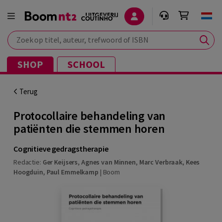
Zoek op titel, auteur, trefwoord of ISBN
SHOP
SCHOOL
Terug
Protocollaire behandeling van
patiënten die stemmen horen
Cognitieve gedragstherapie
Redactie:
Ger Keijsers
,
Agnes van Minnen
,
Marc Verbraak
,
Kees
Hoogduin
,
Paul Emmelkamp
|
Boom