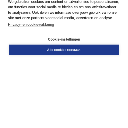
We gebruiken cookies om content en advertenties te personaliseren,
om functies voor social media te bieden en om ons websiteverkeer
© 2026
Koninklijke Boom uitgevers
te analyseren. Ook delen we informatie over jouw gebruik van onze
site met onze partners voor social media, adverteren en analyse.
Privacy- en cookieverklaring
Klantenservice
Cookie-instellingen
Support
Bestellen
Alle cookies toestaan
​Retourneren
Docentenservice
Contact
Over Boom NT2
Over ons
Partners
Advies op maat
Gratis verzending in NL vanaf € 20,-.
Veilig winkelen met Thuiswinkelwaarborg