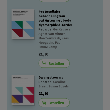
Protocollaire
behandeling van
patiënten met body
dysmorphic disorder
Redactie:
Ger Keijsers
,
Agnes van Minnen
,
Marc Verbraak
,
Kees
Hoogduin
,
Paul
Emmelkamp
21,95
Bestellen
Dwangstoornis
Redactie:
Caroline
Braet
,
Susan Bögels
21,95
Bestellen