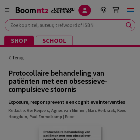
Zoek op titel, auteur, trefwoord of ISBN
SHOP
SCHOOL
Terug
Protocollaire behandeling van
patiënten met een obsessieve-
compulsieve stoornis
Exposure, responspreventie en cognitieve interventies
Redactie:
Ger Keijsers
,
Agnes van Minnen
,
Marc Verbraak
,
Kees
Hoogduin
,
Paul Emmelkamp
|
Boom