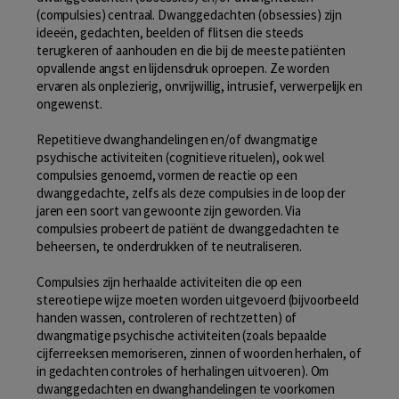
(compulsies) centraal. Dwanggedachten (obsessies) zijn
ideeën, gedachten, beelden of flitsen die steeds
terugkeren of aanhouden en die bij de meeste patiënten
opvallende angst en lijdensdruk oproepen. Ze worden
ervaren als onplezierig, onvrijwillig, intrusief, verwerpelijk en
ongewenst.
Repetitieve dwanghandelingen en/of dwangmatige
psychische activiteiten (cognitieve rituelen), ook wel
compulsies genoemd, vormen de reactie op een
dwanggedachte, zelfs als deze compulsies in de loop der
jaren een soort van gewoonte zijn geworden. Via
compulsies probeert de patiënt de dwanggedachten te
beheersen, te onderdrukken of te neutraliseren.
Compulsies zijn herhaalde activiteiten die op een
stereotiepe wijze moeten worden uitgevoerd (bijvoorbeeld
handen wassen, controleren of rechtzetten) of
dwangmatige psychische activiteiten (zoals bepaalde
cijferreeksen memoriseren, zinnen of woorden herhalen, of
in gedachten controles of herhalingen uitvoeren). Om
dwanggedachten en dwanghandelingen te voorkomen