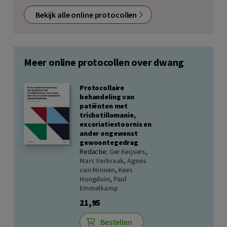
Bekijk alle online protocollen
Meer online protocollen over dwang
Protocollaire
behandeling van
patiënten met
trichotillomanie,
excoriatiestoornis en
ander ongewenst
gewoontegedrag
Redactie:
Ger Keijsers
,
Marc Verbraak
,
Agnes
van Minnen
,
Kees
Hoogduin
,
Paul
Emmelkamp
21,95
Bestellen