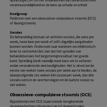
opvattingen, en tot het onderkennen van denkfouten over
verantwoordelijkheid en de kans op schade en onheil.
Doelgroep
Patiënten met een obsessieve-compulsieve stoornis (OCS)
of dwangstoornis.
Sessies
De behandeling bestaat uit achttien sessies, die eens per
week, twee keer per week of zelfs dagelijks aangeboden
kunnen worden. Onderzoek naar manieren om inhibitorisch
leren te versterken liet zien dat het spreiden van
behandelsessies het langetermijnresultaat ten goede
komt. Spreiding biedt namelijk meer kans om te oefenen
onder veranderende omstandigheden. Het is zinvol om de
eerste vier weken twee sessies per week aan te bieden, de
daaropvolgende zes weken één sessie per week, dan drie
sessies eens in de veertien dagen en de laatste sessie na
vier weken.
Obsessieve-compulsieve stoornis (OCS)
Bij patiënten met OCS staan steeds terugkerende
dwanggedachten (obsessies) en/of dwangrituelen