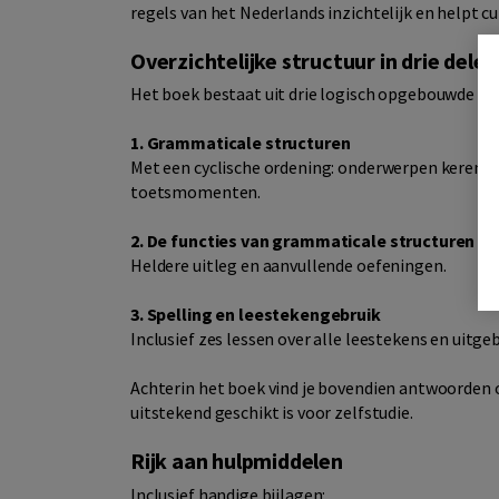
regels van het Nederlands inzichtelijk en helpt c
Overzichtelijke structuur in drie delen
Het boek bestaat uit drie logisch opgebouwde de
1. Grammaticale structuren
Met een cyclische ordening: onderwerpen keren 
toetsmomenten.
2. De functies van grammaticale structuren
Heldere uitleg en aanvullende oefeningen.
3. Spelling en leestekengebruik
Inclusief zes lessen over alle leestekens en uitge
Achterin het boek vind je bovendien antwoorden o
uitstekend geschikt is voor zelfstudie.
Rijk aan hulpmiddelen
Inclusief handige bijlagen: