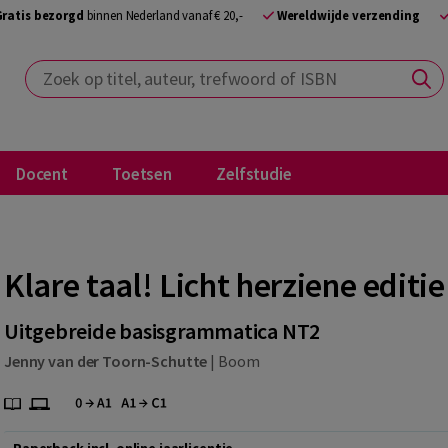
Gratis bezorgd
binnen Nederland vanaf € 20,-
Wereldwijde verzending
Zoek op titel, auteur, trefwoord of ISBN
Docent
Toetsen
Zelfstudie
Klare taal! Licht herziene editie
Uitgebreide basisgrammatica NT2
Jenny van der Toorn-Schutte
|
Boom