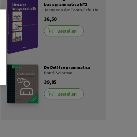
basisgrammatica NT2
Jenny van der Toorn-Schutte
38,50
Bestellen
De Delftse grammatica
Bondi Sciarone
39,95
Bestellen