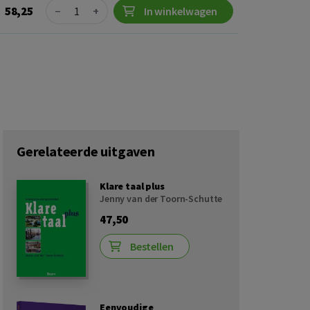
Quantity
58,25
−
+
In winkelwagen
Gerelateerde uitgaven
Klare taal plus
Jenny van der Toorn-Schutte
47,50
Bestellen
Eenvoudige