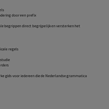
els
dering door een prefix
 begrippen direct begrijpelijk en versterken het
icale regels
fstudie
erders
erke gids voor iedereen die de Nederlandse grammatica