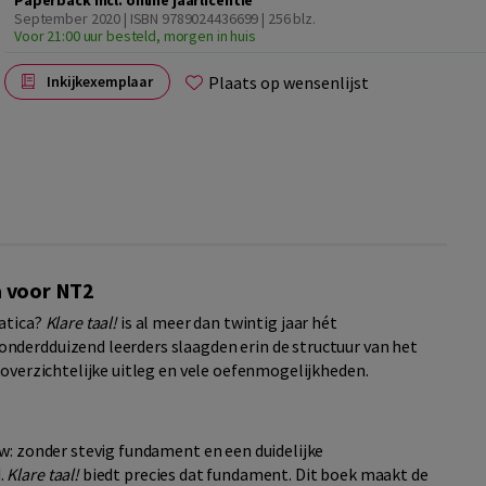
Paperback incl. online jaarlicentie
September 2020 | ISBN 9789024436699
| 256 blz.
Voor 21:00 uur besteld, morgen in huis
Plaats op wensenlijst
Inkijkexemplaar
a voor NT2
matica?
Klare taal!
is al meer dan twintig jaar hét
nderdduizend leerders slaagden erin de structuur van het
 overzichtelijke uitleg en vele oefenmogelijkheden.
uw: zonder stevig fundament en een duidelijke
.
Klare taal!
biedt precies dat fundament. Dit boek maakt de