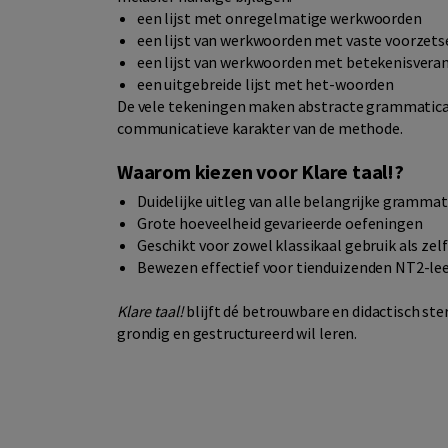
een lijst met onregelmatige werkwoorden
een lijst van werkwoorden met vaste voorzets
een lijst van werkwoorden met betekenisveran
een uitgebreide lijst met het-woorden
De vele tekeningen maken abstracte grammaticale
communicatieve karakter van de methode.
Waarom kiezen voor Klare taal!?
Duidelijke uitleg van alle belangrijke grammat
Grote hoeveelheid gevarieerde oefeningen
Geschikt voor zowel klassikaal gebruik als zel
Bewezen effectief voor tienduizenden NT2-le
Klare taal!
blijft dé betrouwbare en didactisch st
grondig en gestructureerd wil leren.