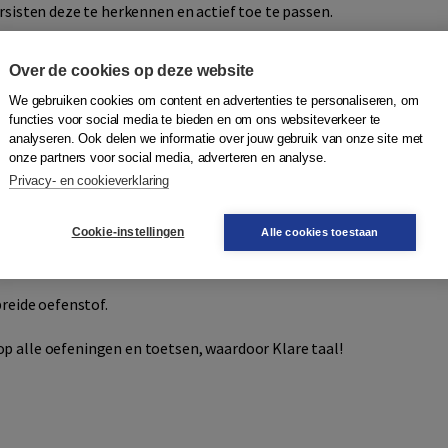
ursisten deze te herkennen en actief toe te passen.
Over de cookies op deze website
len:
We gebruiken cookies om content en advertenties te personaliseren, om
functies voor social media te bieden en om ons websiteverkeer te
analyseren. Ook delen we informatie over jouw gebruik van onze site met
terug met verdieping, aangevuld met regelmatige
onze partners voor social media, adverteren en analyse.
Privacy- en cookieverklaring
Cookie-instellingen
Alle cookies toestaan
breide oefenstof.
p alle oefeningen en toetsen, waardoor Klare taal!