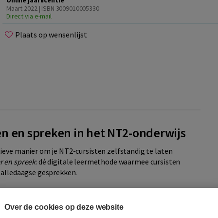
Online jaarlicentie
Maart 2022 | ISBN 3009010005330
Direct via e-mail
Plaats op wensenlijst
en en spreken in het NT2-onderwijs
ieve manier om je NT2-cursisten zelfstandig te laten
r en spreek
: dé digitale leermethode waarmee cursisten
 alledaagse gesprekken.
?
Over de cookies op deze website
actieve opdrachten die je cursisten helpen om