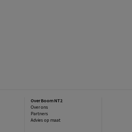
Over Boom NT2
Over ons
Partners
Advies op maat