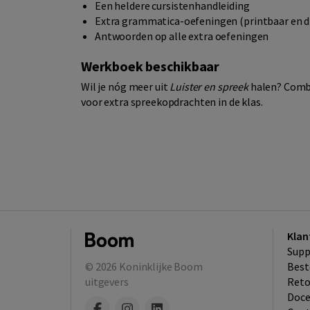
Een heldere cursistenhandleiding
Extra grammatica-oefeningen (printbaar en di
Antwoorden op alle extra oefeningen
Werkboek beschikbaar
Wil je nóg meer uit
Luister en spreek
halen? Combi
voor extra spreekopdrachten in de klas.
Klan
Supp
© 2026
Koninklijke Boom
Best
uitgevers
​Ret
Doce