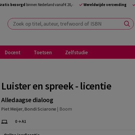
Gratis bezorgd
binnen Nederland vanaf € 20,-
Wereldwijde verzending
Zoek op titel, auteur, trefwoord of ISBN
Docent
Toetsen
Zelfstudie
Luister en spreek - licentie
Alledaagse dialoog
Piet Meijer
,
Bondi Sciarone
|
Boom