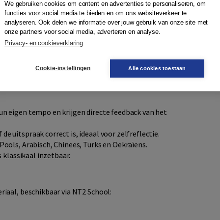
tuurlijke manier te ontwikkelen. Elke les bestaat uit een:
We gebruiken cookies om content en advertenties te personaliseren, om
functies voor social media te bieden en om ons websiteverkeer te
analyseren. Ook delen we informatie over jouw gebruik van onze site met
onze partners voor social media, adverteren en analyse.
Privacy- en cookieverklaring
uikte woorden die essentieel zijn voor dagelijkse
Cookie-instellingen
Alle cookies toestaan
un eigen tempo en krijgen directe feedback van het
e uitspraak correct is, ideaal voor zelfreflectie.
Pools, Arabisch, Chinees, Turks en Oekraïens.
s klassikaal inzetbaar.
iaal, beschikbaar via NT2 School: