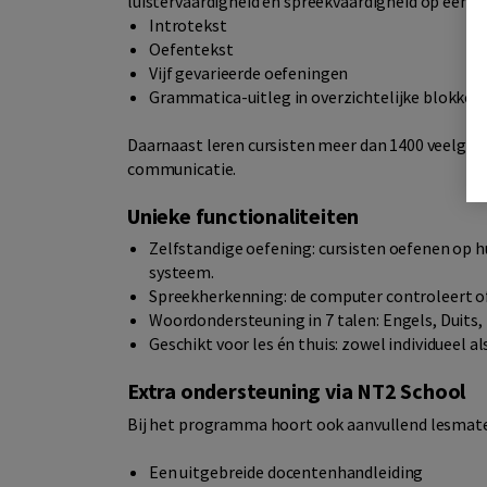
luistervaardigheid en spreekvaardigheid op een na
Introtekst
Oefentekst
Vijf gevarieerde oefeningen
Grammatica-uitleg in overzichtelijke blokken
Daarnaast leren cursisten meer dan 1400 veelgebr
communicatie.
Unieke functionaliteiten
Zelfstandige oefening: cursisten oefenen op h
systeem.
Spreekherkenning: de computer controleert of d
Woordondersteuning in 7 talen: Engels, Duits, 
Geschikt voor les én thuis: zowel individueel al
Extra ondersteuning via NT2 School
Bij het programma hoort ook aanvullend lesmater
Een uitgebreide docentenhandleiding