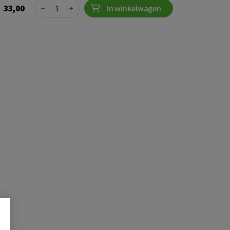
Quantity
33,00
−
+
In winkelwagen