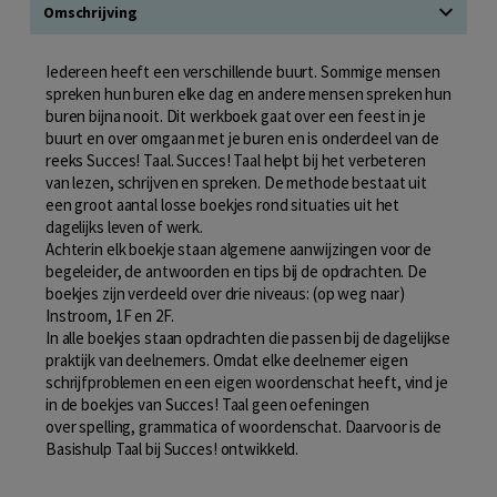
Omschrijving
Iedereen heeft een verschillende buurt. Sommige mensen
spreken hun buren elke dag en andere mensen spreken hun
buren bijna nooit. Dit werkboek gaat over een feest in je
buurt en over omgaan met je buren en is onderdeel van de
reeks Succes! Taal. Succes! Taal helpt bij het verbeteren
van lezen, schrijven en spreken. De methode bestaat uit
een groot aantal losse boekjes rond situaties uit het
dagelijks leven of werk.
Achterin elk boekje staan algemene aanwijzingen voor de
begeleider, de antwoorden en tips bij de opdrachten. De
boekjes zijn verdeeld over drie niveaus: (op weg naar)
Instroom, 1F en 2F.
In alle boekjes staan opdrachten die passen bij de dagelijkse
praktijk van deelnemers. Omdat elke deelnemer eigen
schrijfproblemen en een eigen woordenschat heeft, vind je
in de boekjes van Succes! Taal geen oefeningen
over spelling, grammatica of woordenschat. Daarvoor is de
Basishulp Taal bij Succes! ontwikkeld.