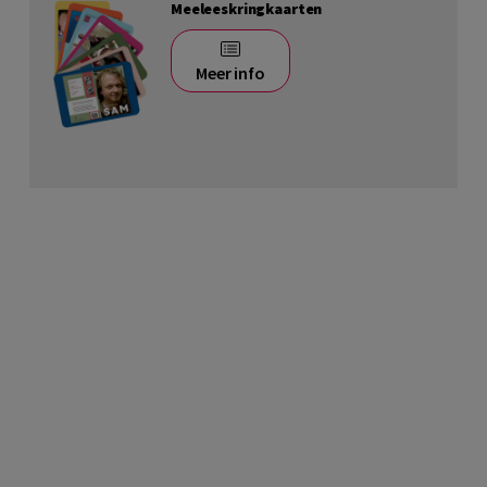
Meeleeskringkaarten
Meer info