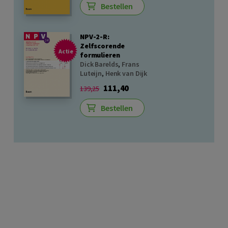
Bestellen
NPV-2-R:
Zelfscorende
Actie
formulieren
Dick Barelds
,
Frans
Luteijn
,
Henk van Dijk
111,40
139,25
Bestellen