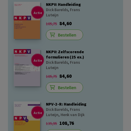
NKPV: Handleiding
Dick Barelds
,
Frans
Actie
Luteijn
84,60
105,75
Bestellen
NKPV: Zelfscorende
formulieren (25 ex.)
Actie
Dick Barelds
,
Frans
Luteijn
84,60
105,75
Bestellen
NPV-2-R: Handleiding
Dick Barelds
,
Frans
Actie
Luteijn
,
Henk van Dijk
108,76
135,95