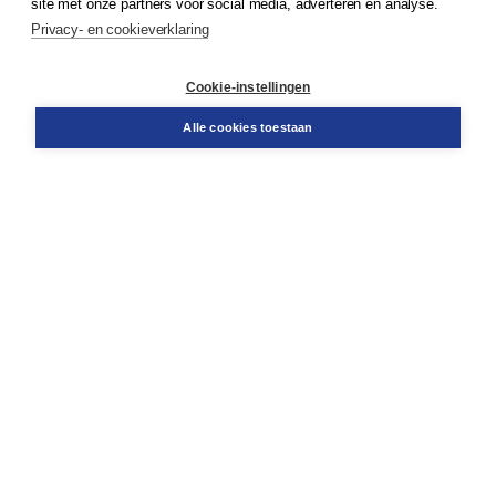
site met onze partners voor social media, adverteren en analyse.
Privacy- en cookieverklaring
Klantenservice
Cookie-instellingen
Support
Bestellen
Alle cookies toestaan
​Retourneren
Docentenservice
Contact
Over Boom NT2
Over ons
Partners
Advies op maat
Gratis verzending in NL vanaf € 20,-.
Veilig winkelen met Thuiswinkelwaarborg