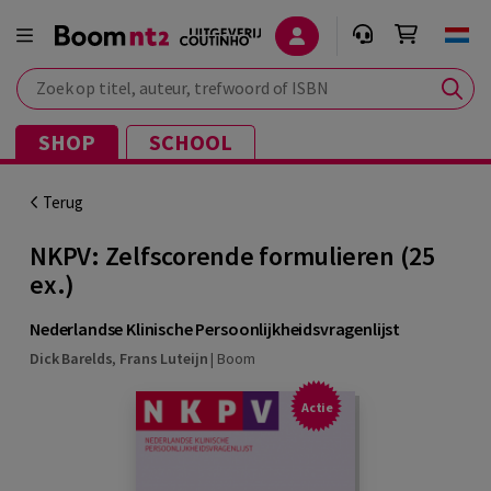
Zoek op titel, auteur, trefwoord of ISBN
SHOP
SCHOOL
Terug
NKPV: Zelfscorende formulieren (25
ex.)
Nederlandse Klinische Persoonlijkheidsvragenlijst
Dick Barelds
,
Frans Luteijn
|
Boom
Actie