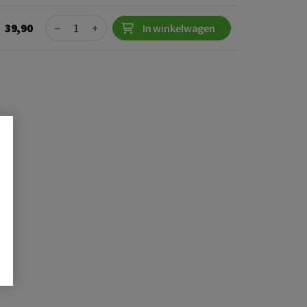
Quantity
39,90
−
+
In winkelwagen