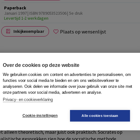
Paperback
Januari 1997 | ISBN 9789053523506 | 5e druk
Levertijd 1-2 werkdagen
Plaats op wensenlijst
Inkijkexemplaar
Over de cookies op deze website
We gebruiken cookies om content en advertenties te personaliseren, om
functies voor social media te bieden en om ons websiteverkeer te
verwachten? Kunnen we als organisatie stelling nemen in
analyseren. Ook delen we informatie over jouw gebruik van onze site met
 schaalvergroting gewenst? Het bespreken van dit soort
onze partners voor social media, adverteren en analyse.
Het gaat immers om complexe, ingrijpende kwesties die
Privacy- en cookieverklaring
kunnen leiden. Hoe kun je zulke gesprekken aanpakken?
rondige analyse van fundamentele vragen, tot een
Cookie-instellingen
Alle cookies toestaan
names, tot een diepteonderzoek van onze denkbeelden en
n zijn leerling Gustav Heckmann hebben in onze eeuw de
et alleen theoretisch, maar juist ook praktisch. Socrates op
ealistische gesprekken zien hoe de socratische methode