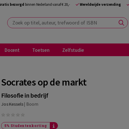
Gratis bezorgd
binnen Nederland vanaf € 20,-
Wereldwijde verzending
Zoek op titel, auteur, trefwoord of ISBN
Docent
Toetsen
Zelfstudie
Socrates op de markt
Filosofie in bedrijf
Jos Kessels
|
Boom
5% Studentenkorting