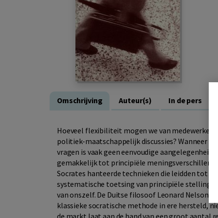
Omschrijving
Auteur(s)
In de pers
Hoeveel flexibiliteit mogen we van medewerkers 
politiek-maatschappelijk discussies? Wanneer is
vragen is vaak geen eenvoudige aangelegenheid. 
gemakkelijk tot principiële meningsverschillen 
Socrates hanteerde technieken die leidden tot g
systematische toetsing van principiële stelling
van onszelf. De Duitse filosoof Leonard Nelson e
klassieke socratische methode in ere hersteld, ni
de markt laat aan de hand van een groot aantal r