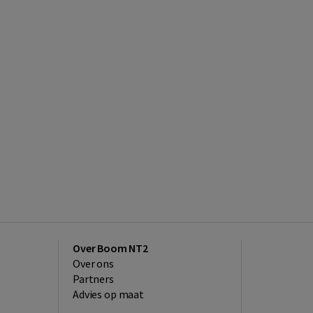
Over Boom NT2
Over ons
Partners
Advies op maat