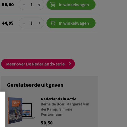
Quantity
50,00
−
+
In winkelwagen
Quantity
44,95
−
+
In winkelwagen
Meer over De Nederlands-serie
Gerelateerde uitgaven
Nederlands in actie
Berna de Boer
,
Margaret van
der Kamp
,
Simone
Pentermann
50,50