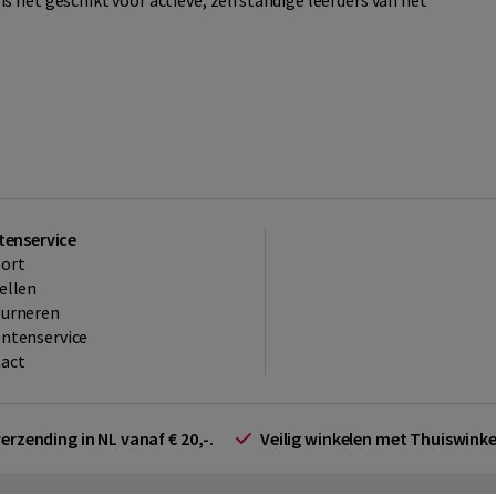
s het geschikt voor actieve, zelfstandige leerders van het
tenservice
ort
ellen
ourneren
ntenservice
act
verzending in NL vanaf € 20,-.
Veilig winkelen met Thuiswin