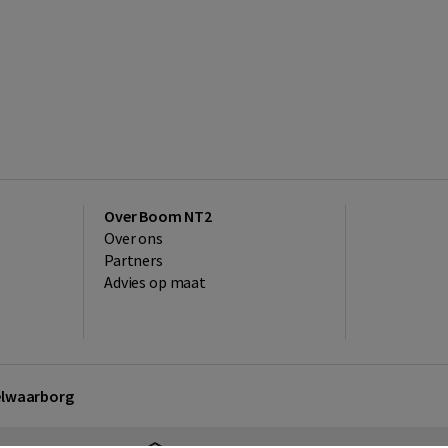
Over Boom NT2
Over ons
Partners
Advies op maat
kelwaarborg