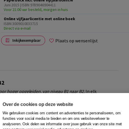
Paperback incl. online vijfjaarlicentie
Juni 2015 | ISBN 9789046904411
Voor 21:00 uur besteld, morgen in huis
Online vijfjaarlicentie met online boek
ISBN 3009010033715
Direct via e-mail
Plaats op wensenlijst
Inkijkexemplaar
B2
oor hoger opgeleiden, van niveau B1 naar B2.
In elk
 lezen, luisteren, spreken en schrijven. Daarnaast is er
grammaticale correctheid. De nadruk ligt telkens op actief
Over de cookies op deze website
We gebruiken cookies om content en advertenties te personaliseren, om
functies voor social media te bieden en om ons websiteverkeer te
are thema’s
analyseren. Ook delen we informatie over jouw gebruik van onze site met