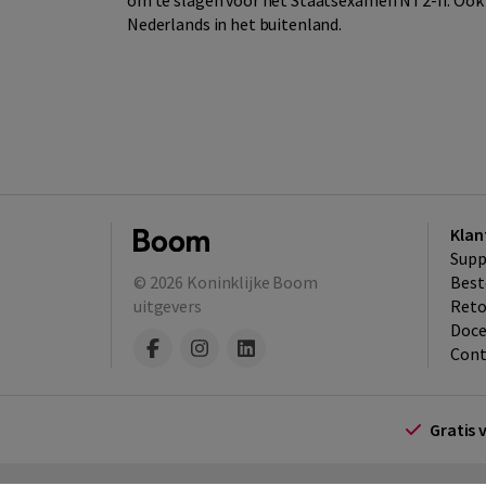
om te slagen voor het Staatsexamen NT2-II. Ook i
Nederlands in het buitenland.
Klan
Supp
© 2026
Koninklijke Boom
Best
uitgevers
​Ret
Doce
Cont
Gratis 