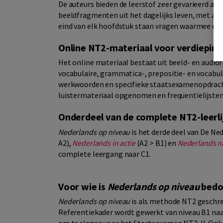
De auteurs bieden de leerstof zeer gevarieerd aan
beeldfragmenten uit het dagelijks leven, met a
eind van elk hoofdstuk staan vragen waarmee de c
Online NT2-materiaal voor verdieping
Het online materiaal bestaat uit beeld- en audio
vocabulaire, grammatica-, prepositie- en vocab
werkwoorden en specifieke staatsexamenopdracht
luistermateriaal opgenomen en frequentielijsten
Onderdeel van de complete NT2-leerli
Nederlands op niveau
is het derde deel van De N
A2),
Nederlands in actie
(A2 > B1) en
Nederlands na
complete leergang naar C1.
Voor wie is
Nederlands op niveau
bedo
Nederlands op niveau
is als methode NT2 geschre
Referentiekader wordt gewerkt van niveau B1 naa