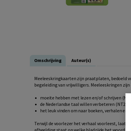
Omschrijving
Auteur(s)
Meeleeskringkaarten zijn praatplaten, bedoeld v
begeleiding van vrijwilligers. Meeleeskringen zijn
moeite hebben met lezen en/of schrijven (NT
de Nederlandse taal willen verbeteren (NT2)
het leuk vinden om naar boeken, verhalen en/o
Terwijl de voorlezer het verhaal voorleest, laat hi
afbeelding staat op welke bladzijde het woord v