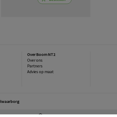
Over Boom NT2
Over ons
Partners
Advies op maat
kelwaarborg