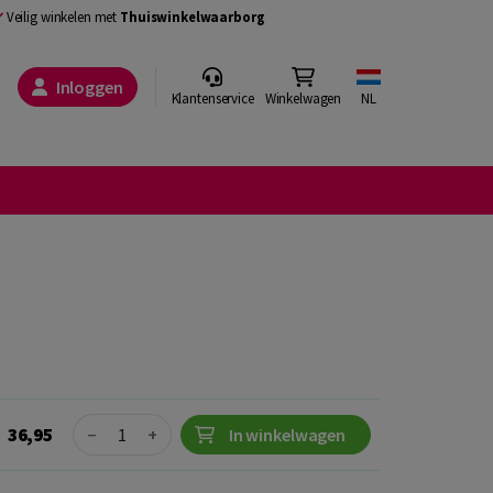
Veilig winkelen met
Thuiswinkelwaarborg
Inloggen
Klantenservice
Winkelwagen
NL
Quantity
36,95
−
+
In winkelwagen