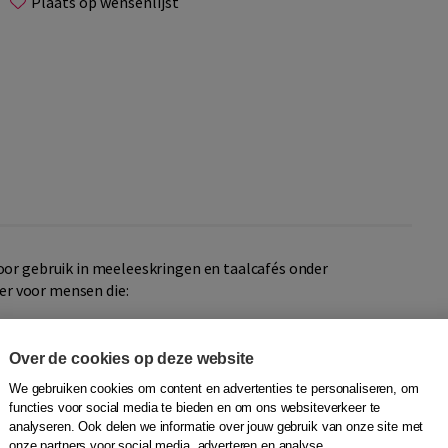
Plaats op wensenlijst
oor gebruik in meeleeskringen en taalcafés onder
 er voor mensen die:
1)
Over de cookies op deze website
f gedichten te luisteren.
We gebruiken cookies om content en advertenties te personaliseren, om
functies voor social media te bieden en om ons websiteverkeer te
j of zij de praatplaten zien aan de groep. Onder iedere
analyseren. Ook delen we informatie over jouw gebruik van onze site met
oorkomt. Door een meeleeskringkaart te laten zien, hoeft
onze partners voor social media, adverteren en analyse.