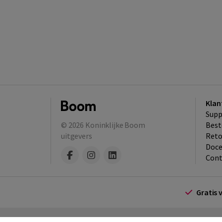
Klan
Supp
© 2026
Koninklijke Boom
Best
uitgevers
​Ret
Doce
Cont
Gratis 