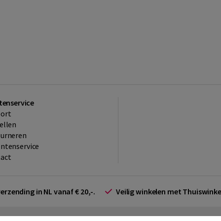
tenservice
ort
ellen
ourneren
ntenservice
act
verzending in NL vanaf € 20,-.
Veilig winkelen met Thuiswin