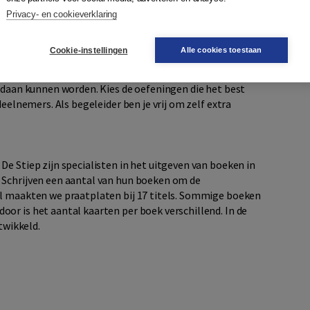
et moeilijke woord uit te leggen. Op die manier blijft zo
Privacy- en cookieverklaring
Cookie-instellingen
Alle cookies toestaan
 je kunt doen met de kaarten. Er staan oefeningen in die
gedaan kunnen worden. Kies de oefeningen die het best
deelnemers. Als begeleider ben je vrij om zelf extra
e Stiep zijn specialisten in het uitgeven van boeken in
 Schrijven een aantal van hun boeken om de
al maakten we praatplaten bij 17 titels. Sommige boeken
or is het aantal kaarten per boek verschillend. In de
twikkeld.