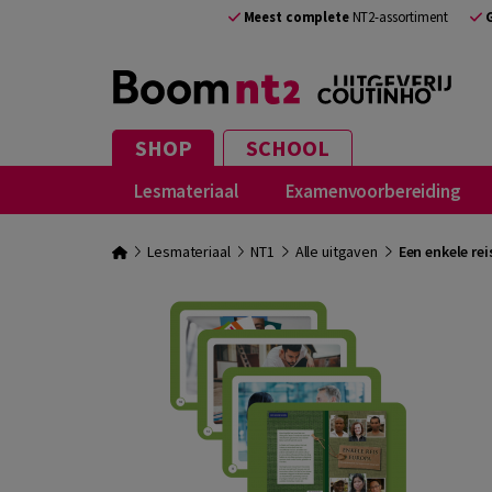
Meest complete
NT2-assortiment
SHOP
SCHOOL
Lesmateriaal
Examenvoorbereiding
Lesmateriaal
NT1
Alle uitgaven
Een enkele re