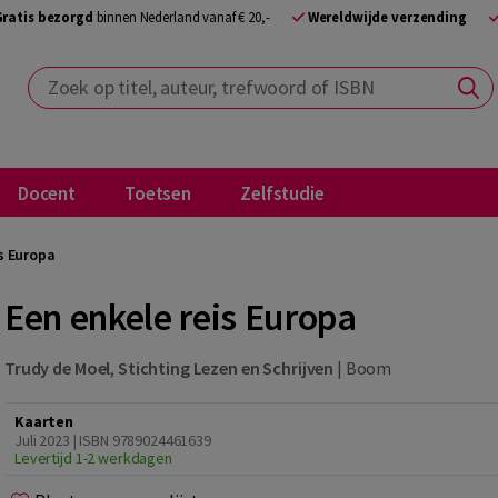
Gratis bezorgd
binnen Nederland vanaf € 20,-
Wereldwijde verzending
Zoek op titel, auteur, trefwoord of ISBN
Docent
Toetsen
Zelfstudie
is Europa
Een enkele reis Europa
Trudy de Moel
,
Stichting Lezen en Schrijven
|
Boom
Kaarten
Juli 2023 | ISBN 9789024461639
Levertijd 1-2 werkdagen