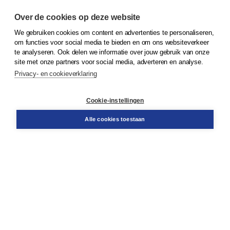
Over de cookies op deze website
We gebruiken cookies om content en advertenties te personaliseren,
om functies voor social media te bieden en om ons websiteverkeer
© 2026
Koninklijke Boom uitgevers
te analyseren. Ook delen we informatie over jouw gebruik van onze
site met onze partners voor social media, adverteren en analyse.
Privacy- en cookieverklaring
Klantenservice
Cookie-instellingen
Support
Bestellen
Alle cookies toestaan
​Retourneren
Docentenservice
Contact
Over Boom NT2
Over ons
Partners
Advies op maat