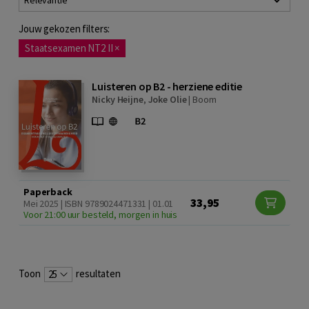
Relevantie
Jouw gekozen filters:
Staatsexamen NT2 II
×
Luisteren op B2 - herziene editie
Nicky Heijne
,
Joke Olie
|
Boom
Paperback
33,95
Mei 2025 | ISBN 9789024471331 | 01.01
Voor 21:00 uur besteld, morgen in huis
Toon
resultaten
25