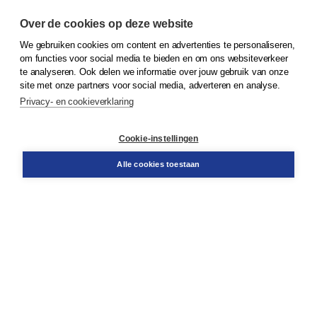
Over de cookies op deze website
We gebruiken cookies om content en advertenties te personaliseren,
om functies voor social media te bieden en om ons websiteverkeer
© 2026
Koninklijke Boom uitgevers
te analyseren. Ook delen we informatie over jouw gebruik van onze
site met onze partners voor social media, adverteren en analyse.
Privacy- en cookieverklaring
Klantenservice
Cookie-instellingen
Support
Bestellen
Alle cookies toestaan
​Retourneren
Docentenservice
Contact
Over Boom NT2
Over ons
Partners
Advies op maat