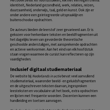
Het boek bevat elf hoofdstukken, elk met een eigen thema:
identiteit, Nederland gezondheid, werk, relaties, reizen,
duurzaamheid, onderwijs, taal, geld en kunst. Ook zijn er
onder andere een geïntegreerde uitspraaklijn en
buitenschoolse opdrachten.
De auteurs bieden de leerstof zeer gevarieerd aan. Er is
gekozen voor herkenbare teksten en beeldfragmenten uit
het dagelijks leven van gevorderde theoretische
geschoolde anderstaligen, met aansprekende opdrachten
en actieve werkvormen. Aan het eind van elk hoofdstuk
staan vragen waarmee de cursist kan reflecteren op zijn
vaardigheden.
Inclusief digitaal studiemateriaal
De website bij
Nederlands in actie
bevat veel aanvullend
studiemateriaal, waaronder beeld- en geluidsfragmenten
en de uitgeschreven teksten daarvan, ingesproken
leesteksten en vocabulaire uit het boek, extra opdrachten
en lijsten met frequente woorden. Docenten kunnen een
handleiding en toetsen aanvragen.