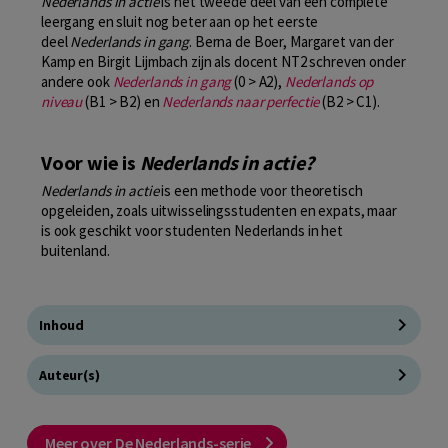
Nederlands in actie
is het tweede deel van een complete
leergang en sluit nog beter aan op het eerste
deel
Nederlands in gang
. Berna de Boer, Margaret van der
Kamp en Birgit Lijmbach zijn als docent NT2 schreven onder
andere ook
Nederlands in gang
(0 > A2),
Nederlands op
niveau
(B1 > B2) en
Nederlands naar perfectie
(B2 > C1).
Voor wie is
Nederlands in actie?
Nederlands in actie
is een methode voor theoretisch
opgeleiden, zoals uitwisselingsstudenten en expats, maar
is ook geschikt voor studenten Nederlands in het
buitenland.
Inhoud
Auteur(s)
Meer over De Nederlands-serie