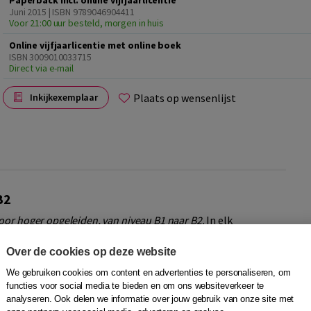
Paperback incl. online vijfjaarlicentie
Juni 2015 | ISBN 9789046904411
Voor 21:00 uur besteld, morgen in huis
Online vijfjaarlicentie met online boek
ISBN 3009010033715
Direct via e-mail
Plaats op wensenlijst
Inkijkexemplaar
B2
oor hoger opgeleiden, van niveau B1 naar B2.
In elk
 lezen, luisteren, spreken en schrijven. Daarnaast is er
grammaticale correctheid. De nadruk ligt telkens op actief
Over de cookies op deze website
We gebruiken cookies om content en advertenties te personaliseren, om
functies voor social media te bieden en om ons websiteverkeer te
are thema’s
analyseren. Ook delen we informatie over jouw gebruik van onze site met