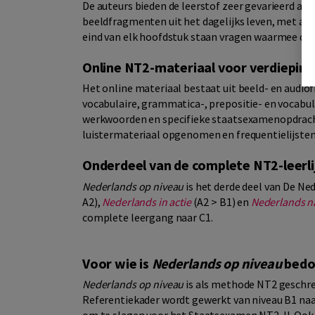
De auteurs bieden de leerstof zeer gevarieerd aan
beeldfragmenten uit het dagelijks leven, met a
eind van elk hoofdstuk staan vragen waarmee de c
Online NT2-materiaal voor verdieping
Het online materiaal bestaat uit beeld- en audio
vocabulaire, grammatica-, prepositie- en vocab
werkwoorden en specifieke staatsexamenopdracht
luistermateriaal opgenomen en frequentielijsten
Onderdeel van de complete NT2-leerli
Nederlands op niveau
is het derde deel van De N
A2),
Nederlands in actie
(A2 > B1) en
Nederlands na
complete leergang naar C1.
Voor wie is
Nederlands op niveau
bedo
Nederlands op niveau
is als methode NT2 geschre
Referentiekader wordt gewerkt van niveau B1 naa