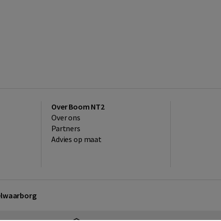
Over Boom NT2
Over ons
Partners
Advies op maat
kelwaarborg