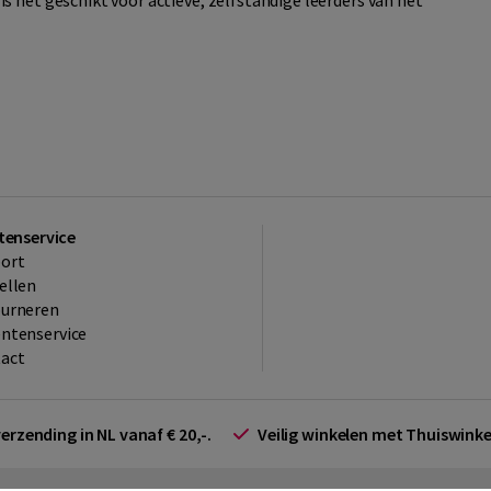
s het geschikt voor actieve, zelfstandige leerders van het
tenservice
ort
ellen
ourneren
ntenservice
act
verzending in NL vanaf € 20,-.
Veilig winkelen met Thuiswin