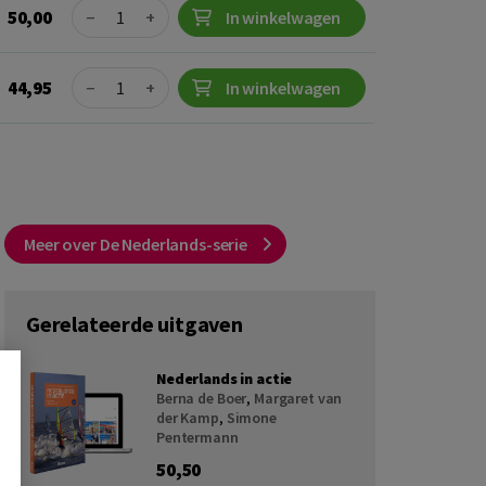
Quantity
50,00
−
+
In winkelwagen
Quantity
44,95
−
+
In winkelwagen
Meer over De Nederlands-serie
Gerelateerde uitgaven
Nederlands in actie
Berna de Boer
,
Margaret van
der Kamp
,
Simone
Pentermann
50,50