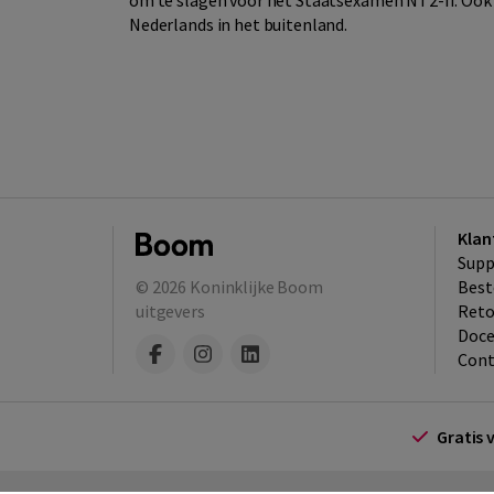
om te slagen voor het Staatsexamen NT2-II. Ook i
Nederlands in het buitenland.
Klan
Supp
© 2026
Koninklijke Boom
Best
uitgevers
​Ret
Doce
Cont
Gratis 