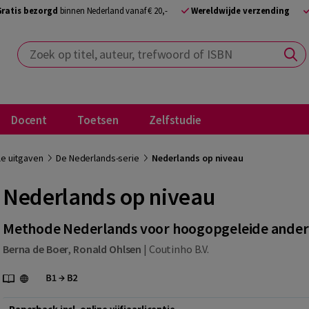
Gratis bezorgd
binnen Nederland vanaf € 20,-
Wereldwijde verzending
Zoek op titel, auteur, trefwoord of ISBN
Docent
Toetsen
Zelfstudie
le uitgaven
De Nederlands-serie
Nederlands op niveau
Nederlands op niveau
Methode Nederlands voor hoogopgeleide ander
Berna de Boer
,
Ronald Ohlsen
|
Coutinho B.V.