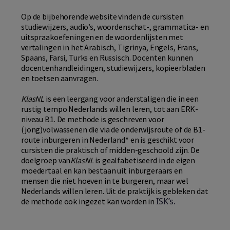
Op de bijbehorende website vinden de cursisten
studiewijzers, audio’s, woordenschat-, grammatica- en
uitspraakoefeningen en de woordenlijsten met
vertalingen in het Arabisch, Tigrinya, Engels, Frans,
Spaans, Farsi, Turks en Russisch. Docenten kunnen
docentenhandleidingen, studiewijzers, kopieerbladen
en toetsen aanvragen.
KlasNL
is een leergang voor anderstaligen die in een
rustig tempo Nederlands willen leren, tot aan ERK-
niveau B1. De methode is geschreven voor
(jong)volwassenen die via de onderwijsroute of de B1-
route inburgeren in Nederland* en is geschikt voor
cursisten die praktisch of midden-geschoold zijn. De
doelgroep van
KlasNL
is gealfabetiseerd in de eigen
moedertaal en kan bestaan uit inburgeraars en
mensen die niet hoeven in te burgeren, maar wel
Nederlands willen leren. Uit de praktijk is gebleken dat
ISK’s.
de methode ook ingezet kan worden in