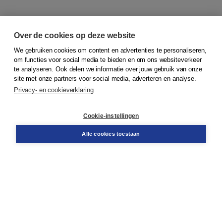
Over de cookies op deze website
We gebruiken cookies om content en advertenties te personaliseren,
om functies voor social media te bieden en om ons websiteverkeer
© 2026
Koninklijke Boom uitgevers
te analyseren. Ook delen we informatie over jouw gebruik van onze
site met onze partners voor social media, adverteren en analyse.
Privacy- en cookieverklaring
Klantenservice
Cookie-instellingen
Support
Bestellen
Alle cookies toestaan
​Retourneren
Docentenservice
Contact
Over Boom NT2
Over ons
Partners
Advies op maat