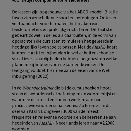
voor liedjes complementeren iedere les.
De lessen zijn opgebouwd via het ABCD-model. Bij alle
fasen zijn verschillende soorten oefeningen. Ook is er
veel aandacht voor herhalen, het maken van
leeskilometers en praktijkgericht leren. Dit laatste
gebeurt zowel in de les als daarbuiten, in de vorm van
opdrachten die cursisten stimuleren het geleerde in
het dagelijks leven toe te passen. Met de
KlasNL
-kaart
kunnen cursisten bijhouden in welke buitenschoolse
situaties zij vaardigheden hebben toegepast en welke
plannen zij hebben voor de komende weken. De
leergang voldoet hiermee aan de eisen van de Wet
inburgering (2022).
In de
Woordentrainer
die bij de cursusboeken hoort,
staan de woordenschatoefeningen en woordenlijsten
waarmee de cursisten kunnen werken aan hun
productieve woordenschatkennis. Zo leren zij in dit
deel van KlasNL ongeveer 1000 van de meest
frequente en relevante woorden en beheersen ze aan
het einde van
KlasNL
- Nederlands leren naar A2 2000
woorden.