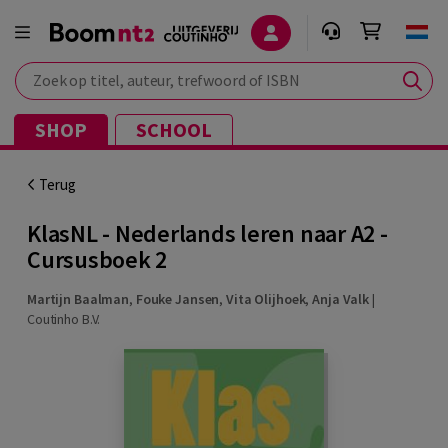
Zoek op titel, auteur, trefwoord of ISBN
SHOP
SCHOOL
Terug
KlasNL - Nederlands leren naar A2 -
Cursusboek 2
Martijn Baalman
,
Fouke Jansen
,
Vita Olijhoek
,
Anja Valk
|
Coutinho B.V.