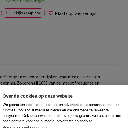
Levertijd 1-2 werkdagen
Plaats op wensenlijst
Inkijkexemplaar
oefeningen en woordenlijsten waarmee de cursisten
ennis. Zo leren zij 1000 van de meest frequente en
Over de cookies op deze website
ordenlijsten: alfabetische lijsten per les en een lijst waarin
We gebruiken cookies om content en advertenties te personaliseren, om
lfabetische volgorde zijn opgenomen. Daarnaast vinden de
functies voor social media te bieden en om ons websiteverkeer te
woordenschatoefeningen, die ze zelfstandig buiten de les
analyseren. Ook delen we informatie over jouw gebruik van onze site met
onze partners voor social media, adverteren en analyse.
Privacy- en cookieverklaring