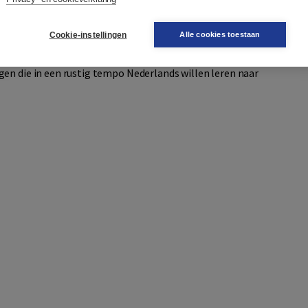
L
en is NIET zelfstandig in te zetten.
lasNL Nederlands leren naar A1
en dient apart besteld te
Cookie-instellingen
Alle cookies toestaan
gen die in een rustig tempo Nederlands willen leren naar