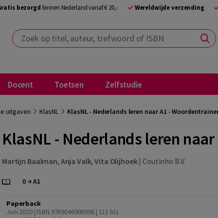
Gratis bezorgd
binnen Nederland vanaf € 20,-
Wereldwijde verzending
Zoek op titel, auteur, trefwoord of ISBN
Docent
Toetsen
Zelfstudie
le uitgaven
KlasNL
KlasNL - Nederlands leren naar A1 - Woordentraine
KlasNL - Nederlands leren naar
Martijn Baalman
,
Anja Valk
,
Vita Olijhoek
|
Coutinho B.V.
Paperback
Juni 2020 | ISBN 9789046906996
| 111 blz.