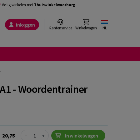
Veilig winkelen met
Thuiswinkelwaarborg
Inloggen
Klantenservice
Winkelwagen
NL
r
 A1 - Woordentrainer
Quantity
20,75
−
+
In winkelwagen