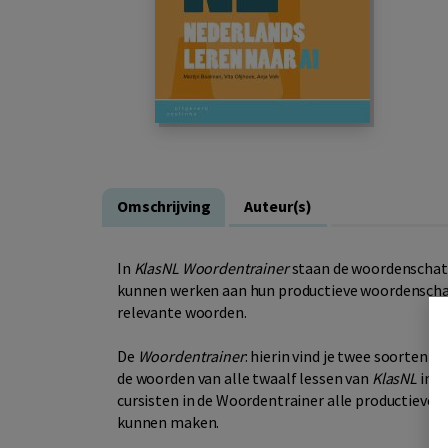
Omschrijving
Auteur(s)
In
KlasNL Woordentrainer
staan de woordenschat
kunnen werken aan hun productieve woordenschatk
relevante woorden.
De
Woordentrainer
: hierin vind je twee soorten wo
de woorden van alle twaalf lessen van
KlasNL
in a
cursisten in de Woordentrainer alle productieve 
kunnen maken.