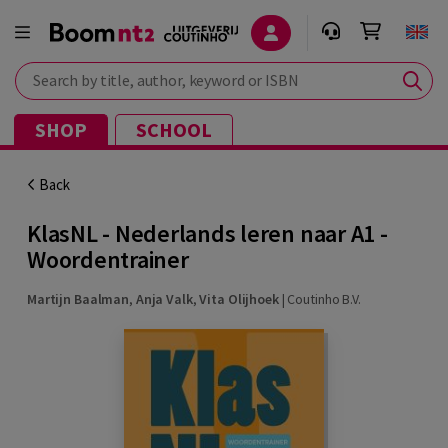
Search by title, author, keyword or ISBN
SHOP
SCHOOL
Back
KlasNL - Nederlands leren naar A1 -
Woordentrainer
Martijn Baalman
,
Anja Valk
,
Vita Olijhoek
|
Coutinho B.V.