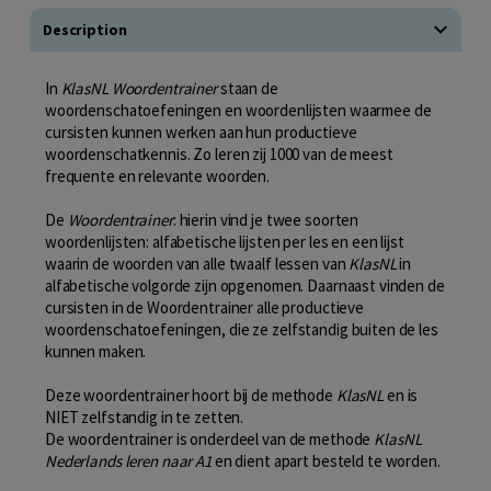
Description
In
KlasNL Woordentrainer
staan de
woordenschatoefeningen en woordenlijsten waarmee de
cursisten kunnen werken aan hun productieve
woordenschatkennis. Zo leren zij 1000 van de meest
frequente en relevante woorden.
De
Woordentrainer
: hierin vind je twee soorten
woordenlijsten: alfabetische lijsten per les en een lijst
waarin de woorden van alle twaalf lessen van
KlasNL
in
alfabetische volgorde zijn opgenomen. Daarnaast vinden de
cursisten in de Woordentrainer alle productieve
woordenschatoefeningen, die ze zelfstandig buiten de les
kunnen maken.
Deze woordentrainer hoort bij de methode
KlasNL
en is
NIET zelfstandig in te zetten.
De woordentrainer is onderdeel van de methode
KlasNL
Nederlands leren naar A1
en dient apart besteld te worden.