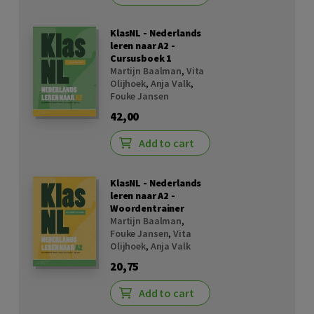
KlasNL - Nederlands
leren naar A2 -
Cursusboek 1
Martijn Baalman
,
Vita
Olijhoek
,
Anja Valk
,
Fouke Jansen
42,00
Add to cart
KlasNL - Nederlands
leren naar A2 -
Woordentrainer
Martijn Baalman
,
Fouke Jansen
,
Vita
Olijhoek
,
Anja Valk
20,75
Add to cart