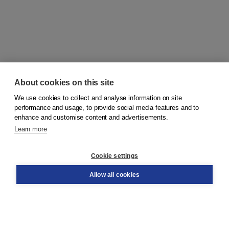
About cookies on this site
We use cookies to collect and analyse information on site
© 2026
Koninklijke Boom uitgevers
performance and usage, to provide social media features and to
enhance and customise content and advertisements.
Learn more
Customer service
Cookie settings
Support
Order
Allow all cookies
Returns
Teacher service
Contact