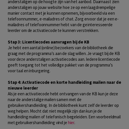
anderstaligen op de hoogte zijn van het aanbod. Daarnaast zien
anderstaligen op jouw website hoe ze op een laagdrempelige
manier contact met je kunnen opnemen, bijvoorbeeld via een
telefoonnummer, e-mailadres of chat. Zorg ervoor dat je een e-
mailadres of telefoonnummer hebt van de geïnteresseerde
leerder om de activatiecode te kunnen verstrekken.
Stap 3: Licentiecodes aanvragen bij de KB
Je hebt een aantal (online) bezoekers van de bibliotheek die
graag met de programma’s aan de slag willen. Je vraagt bij de KB
voor deze anderstaligen activatiecodes aan. Iedere licentiecode
geeft toegang tot het volledige pakket van de programma’s
voor taal en inburgering.
Stap 4: Activatiecode en korte handleiding mailen naar de
nieuwe leerder
Als je een activatiecode hebt ontvangen van de KB kun je deze
naar de anderstalige mailen samen met de
gebruikershandleiding. In de bibliotheek kunt zelf de leerder op
weg helpen. Mocht dat niet mogelijk zijn dan kun je de
handleiding mailen of telefonisch begeleiden. Een voorbeeldmail
met gebruikershandleiding vind je
hier
.