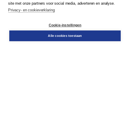
site met onze partners voor social media, adverteren en analyse.
Privacy- en cookieverklaring
Klantenservice
Cookie-instellingen
Support
Bestellen
Alle cookies toestaan
​Retourneren
Docentenservice
Contact
Over Boom NT2
Over ons
Partners
Advies op maat
Gratis verzending in NL vanaf € 20,-.
Veilig winkelen met Thuiswinkelwaarborg