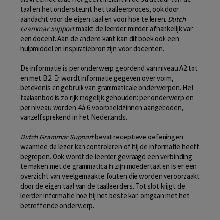
taal en het ondersteunt het taalleerproces, ook door
aandacht voor de eigen taal en voor hoe te leren.
Dutch
Grammar Support
maakt de leerder minder afhankelijk van
een docent. Aan de andere kant kan dit boek ook een
hulpmiddel en inspiratiebron zijn voor docenten.
De informatie is per onderwerp geordend van niveau A2 tot
en met B2. Er wordt informatie gegeven over vorm,
betekenis en gebruik van grammaticale onderwerpen. Het
taalaanbod is zo rijk mogelijk gehouden: per onderwerp en
per niveau worden 4 à 6 voorbeeldzinnen aangeboden,
vanzelfsprekend in het Nederlands.
Dutch Grammar Support
bevat receptieve oefeningen
waarmee de lezer kan controleren of hij de informatie heeft
begrepen. Ook wordt de leerder gevraagd een verbinding
te maken met de grammatica in zijn moedertaal en is er een
overzicht van veelgemaakte fouten die worden veroorzaakt
door de eigen taal van de taalleerders. Tot slot krijgt de
leerder informatie hoe hij het beste kan omgaan met het
betreffende onderwerp.