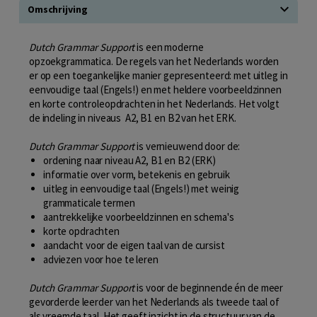
Omschrijving
Dutch Grammar Support
is een moderne
opzoekgrammatica. De regels van het Nederlands worden
er op een toegankelijke manier gepresenteerd: met uitleg in
eenvoudige taal (Engels!) en met heldere voorbeeldzinnen
en korte controleopdrachten in het Nederlands. Het volgt
de indeling in niveaus A2, B1 en B2 van het ERK.
Dutch Grammar Support
is vernieuwend door de:
ordening naar niveau A2, B1 en B2 (ERK)
informatie over vorm, betekenis en gebruik
uitleg in eenvoudige taal (Engels!) met weinig
grammaticale termen
aantrekkelijke voorbeeldzinnen en schema's
korte opdrachten
aandacht voor de eigen taal van de cursist
adviezen voor hoe te leren
Dutch Grammar Support
is voor de beginnende én de meer
gevorderde leerder van het Nederlands als tweede taal of
als vreemde taal. Het geeft inzicht in de structuur van de