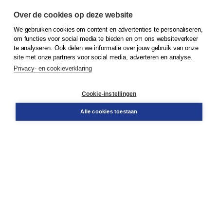
Over de cookies op deze website
We gebruiken cookies om content en advertenties te personaliseren,
om functies voor social media te bieden en om ons websiteverkeer
© 2026
Koninklijke Boom uitgevers
te analyseren. Ook delen we informatie over jouw gebruik van onze
site met onze partners voor social media, adverteren en analyse.
Privacy- en cookieverklaring
Klantenservice
Cookie-instellingen
Support
Bestellen
Alle cookies toestaan
​Retourneren
Docentenservice
Contact
Over Boom NT2
Over ons
Partners
Advies op maat