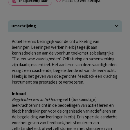
Plaats op wensenlijst
Inkijkexemplaar
Omschrijving
Actief leren is belangrijk voor de ontwikkeling van
leerlingen. Leerlingen werken hierbij tegelijk aan
kennisdoelen en aan de voor hun toekomst zo belangrijke
‘21e-eeuwse vaardigheden’. Zelfsturing en samenwerking
zijn daarbij essentieel. Het aanleren van deze vaardigheden
vraagt een coachende, begeleidende rol van de leerkracht.
Hierbij is het geven van doelgerichte feedback een krachtig
instrument om prestaties te verbeteren.
Inhoud
Begeleiden van actief leren
geeft (toekomstige)
leerkrachten inzicht in de bedoelingen van actief leren en
biedt handreikingen voor de organisatie van actief leren en
de begeleiding van leerlingen hierbij. Er is speciale aandacht
voor het geven van feedback, het stimuleren van
zelfstandigheid, ofwel zelfsturing en het stimuleren van