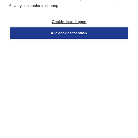
Privacy- en cookieverklaring
Klantenservice
Cookie-instellingen
Support
Bestellen
Alle cookies toestaan
​Retourneren
Docentenservice
Contact
Over Boom NT2
Over ons
Partners
Advies op maat
Gratis verzending in NL vanaf € 20,-.
Veilig winkelen met Thuiswinkelwaarborg