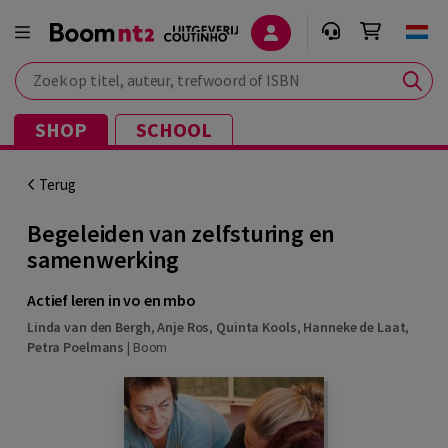
Zoek op titel, auteur, trefwoord of ISBN
SHOP
SCHOOL
Terug
Begeleiden van zelfsturing en
samenwerking
Actief leren in vo en mbo
Linda van den Bergh
,
Anje Ros
,
Quinta Kools
,
Hanneke de Laat
,
Petra Poelmans
|
Boom