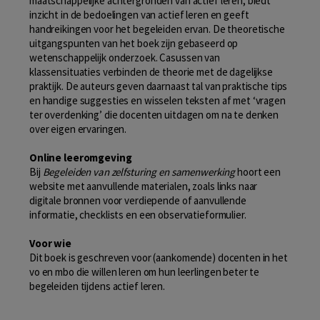
maatschappelijke achtergronden van actief leren, biedt
inzicht in de bedoelingen van actief leren en geeft
handreikingen voor het begeleiden ervan. De theoretische
uitgangspunten van het boek zijn gebaseerd op
wetenschappelijk onderzoek. Casussen van
klassensituaties verbinden de theorie met de dagelijkse
praktijk. De auteurs geven daarnaast tal van praktische tips
en handige suggesties en wisselen teksten af met ‘vragen
ter overdenking’ die docenten uitdagen om na te denken
over eigen ervaringen.
Online leeromgeving
Bij
Begeleiden van zelfsturing en samenwerking
hoort een
website met aanvullende materialen, zoals links naar
digitale bronnen voor verdiepende of aanvullende
informatie, checklists en een observatieformulier.
Voor wie
Dit boek is geschreven voor (aankomende) docenten in het
vo en mbo die willen leren om hun leerlingen beter te
begeleiden tijdens actief leren.