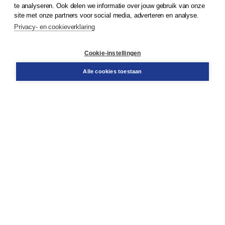
© 2026
Koninklijke Boom uitgevers
te analyseren. Ook delen we informatie over jouw gebruik van onze
site met onze partners voor social media, adverteren en analyse.
Privacy- en cookieverklaring
Klantenservice
Cookie-instellingen
Support
Bestellen
Alle cookies toestaan
​Retourneren
Docentenservice
Contact
Over Boom NT2
Over ons
Partners
Advies op maat
Gratis verzending in NL vanaf € 20,-.
Veilig winkelen met Thuiswinkelwaarborg