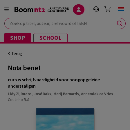
Zoek op titel, auteur, trefwoord of ISBN
SHOP
SCHOOL
Terug
Nota bene!
cursus schrijfvaardigheid voor hoogopgeleide
anderstaligen
Lidy Zijlmans
,
José Bakx
,
Marij Bernards
,
Annemiek de Vries
|
Coutinho B.V.