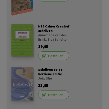
NT2 Cahier Creatief
schrijven
Annemarie van den
Brink
,
Trea Scholten
19,95
Bestellen
Schrijven op B1 -
herziene editie
Joke Olie
33,95
Bestellen