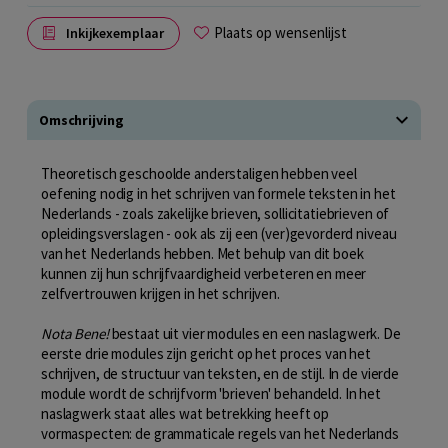
Plaats op wensenlijst
Inkijkexemplaar
Omschrijving
Theoretisch geschoolde anderstaligen hebben veel
oefening nodig in het schrijven van formele teksten in het
Nederlands - zoals zakelijke brieven, sollicitatiebrieven of
opleidingsverslagen - ook als zij een (ver)gevorderd niveau
van het Nederlands hebben. Met behulp van dit boek
kunnen zij hun schrijfvaardigheid verbeteren en meer
zelfvertrouwen krijgen in het schrijven.
Nota Bene!
bestaat uit vier modules en een naslagwerk. De
eerste drie modules zijn gericht op het proces van het
schrijven, de structuur van teksten, en de stijl. In de vierde
module wordt de schrijfvorm 'brieven' behandeld. In het
naslagwerk staat alles wat betrekking heeft op
vormaspecten: de grammaticale regels van het Nederlands