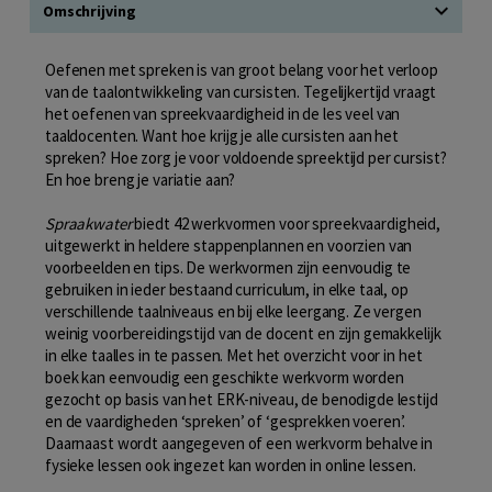
Omschrijving
Oefenen met spreken is van groot belang voor het verloop
van de taalontwikkeling van cursisten. Tegelijkertijd vraagt
het oefenen van spreekvaardigheid in de les veel van
taaldocenten. Want hoe krijg je alle cursisten aan het
spreken? Hoe zorg je voor voldoende spreektijd per cursist?
En hoe breng je variatie aan?
Spraakwater
biedt 42 werkvormen voor spreekvaardigheid,
uitgewerkt in heldere stappenplannen en voorzien van
voorbeelden en tips. De werkvormen zijn eenvoudig te
gebruiken in ieder bestaand curriculum, in elke taal, op
verschillende taalniveaus en bij elke leergang. Ze vergen
weinig voorbereidingstijd van de docent en zijn gemakkelijk
in elke taalles in te passen. Met het overzicht voor in het
boek kan eenvoudig een geschikte werkvorm worden
gezocht op basis van het ERK-niveau, de benodigde lestijd
en de vaardigheden ‘spreken’ of ‘gesprekken voeren’.
Daarnaast wordt aangegeven of een werkvorm behalve in
fysieke lessen ook ingezet kan worden in online lessen.