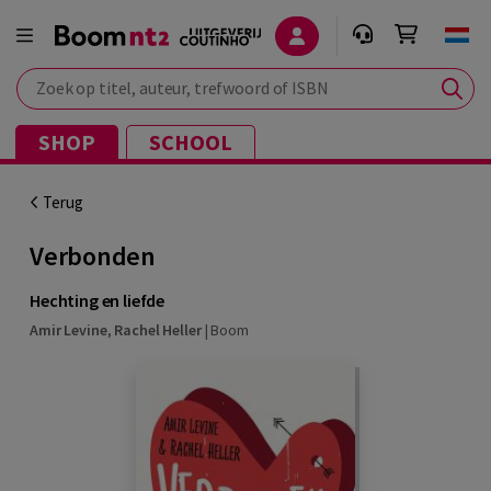
Zoek op titel, auteur, trefwoord of ISBN
SHOP
SCHOOL
Terug
Verbonden
Hechting en liefde
Amir Levine
,
Rachel Heller
|
Boom