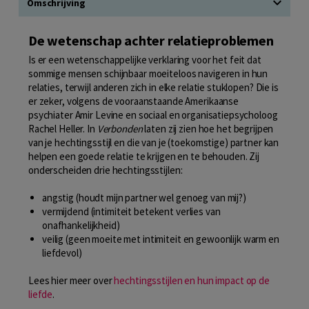
Omschrijving
De wetenschap achter relatieproblemen
Is er een wetenschappelijke verklaring voor het feit dat
sommige mensen schijnbaar moeiteloos navigeren in hun
relaties, terwijl anderen zich in elke relatie stuklopen? Die is
er zeker, volgens de vooraanstaande Amerikaanse
psychiater Amir Levine en sociaal en organisatiepsycholoog
Rachel Heller. In
Verbonden
laten zij zien hoe het begrijpen
van je hechtingsstijl en die van je (toekomstige) partner kan
helpen een goede relatie te krijgen en te behouden. Zij
onderscheiden drie hechtingsstijlen:
angstig (houdt mijn partner wel genoeg van mij?)
vermijdend (intimiteit betekent verlies van
onafhankelijkheid)
veilig (geen moeite met intimiteit en gewoonlijk warm en
liefdevol)
Lees hier meer over
hechtingsstijlen en hun impact op de
liefde
.