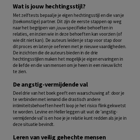
Wat is jouw hechtingsstijl?
Met zelftests bepaal je je eigen hechtingsstijl en die van je
(toekomstige) partner. Dit zijn de eerste stappen op weg
naar het begrijpen van
jouw
specifieke behoeften in
relaties, en inzien wie in deze behoeften kan voorzien (of
wie dit niet kan). De auteurs leiden je stap voor stap door
dit proces en laten je oefenen met je nieuwe vaardigheden.
De inzichten die de auteurs bieden in de drie
hechtingsstijlen maken het mogelijk je eigen ervaringen in
de liefde en die van mensen om je heen in een nieuw licht
te zien.
De angstig-vermijdende val
Deel drie van het boek geeft een waarschuwing af: door je
te verbinden met iemand die drastisch andere
intimiteitsbehoeften heeft loop je het risico flink gekwetst
te worden. Levine en Heller leggen uit wat de 'angstig-
vermijdende val' is en hoe je je relatie kunt redden als je je in
deze situatie bevindt.
Leren van veilig gehechte mensen