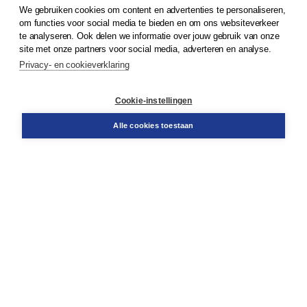
We gebruiken cookies om content en advertenties te personaliseren,
om functies voor social media te bieden en om ons websiteverkeer
© 2026
Koninklijke Boom uitgevers
te analyseren. Ook delen we informatie over jouw gebruik van onze
site met onze partners voor social media, adverteren en analyse.
Privacy- en cookieverklaring
Klantenservice
Cookie-instellingen
Support
Bestellen
Alle cookies toestaan
​Retourneren
Docentenservice
Contact
Over Boom NT2
Over ons
Partners
Advies op maat
Gratis verzending in NL vanaf € 20,-.