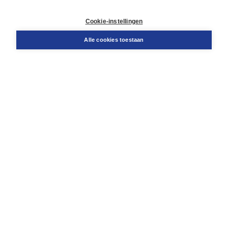
Klantenservice
Cookie-instellingen
Support
Bestellen
Alle cookies toestaan
​Retourneren
Docentenservice
Contact
Over Boom NT2
Over ons
Partners
Advies op maat
Gratis verzending in NL vanaf € 20,-.
Veilig winkelen met Thuiswinkelwaarborg
Algemene voorwaarden
Algemene voorwaarden zakelijk