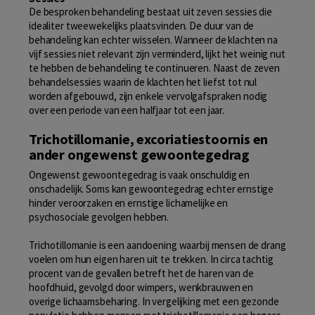
De besproken behandeling bestaat uit zeven sessies die
idealiter tweewekelijks plaatsvinden. De duur van de
behandeling kan echter wisselen. Wanneer de klachten na
vijf sessies niet relevant zijn verminderd, lijkt het weinig nut
te hebben de behandeling te continueren. Naast de zeven
behandelsessies waarin de klachten het liefst tot nul
worden afgebouwd, zijn enkele vervolgafspraken nodig
over een periode van een halfjaar tot een jaar.
Trichotillomanie, excoriatiestoornis en
ander ongewenst gewoontegedrag
Ongewenst gewoontegedrag is vaak onschuldig en
onschadelijk. Soms kan gewoontegedrag echter ernstige
hinder veroorzaken en ernstige lichamelijke en
psychosociale gevolgen hebben.
Trichotillomanie is een aandoening waarbij mensen de drang
voelen om hun eigen haren uit te trekken. In circa tachtig
procent van de gevallen betreft het de haren van de
hoofdhuid, gevolgd door wimpers, wenkbrauwen en
overige lichaamsbeharing. In vergelijking met een gezonde