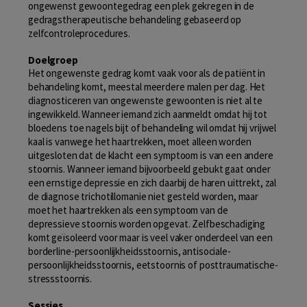
ongewenst gewoontegedrag een plek gekregen in de
gedragstherapeutische behandeling gebaseerd op
zelfcontroleprocedures.
Doelgroep
Het ongewenste gedrag komt vaak voor als de patiënt in
behandeling komt, meestal meerdere malen per dag. Het
diagnosticeren van ongewenste gewoonten is niet al te
ingewikkeld. Wanneer iemand zich aanmeldt omdat hij tot
bloedens toe nagels bijt of behandeling wil omdat hij vrijwel
kaal is vanwege het haartrekken, moet alleen worden
uitgesloten dat de klacht een symptoom is van een andere
stoornis. Wanneer iemand bijvoorbeeld gebukt gaat onder
een ernstige depressie en zich daarbij de haren uittrekt, zal
de diagnose trichotillomanie niet gesteld worden, maar
moet het haartrekken als een symptoom van de
depressieve stoornis worden opgevat. Zelfbeschadiging
komt geïsoleerd voor maar is veel vaker onderdeel van een
borderline-persoonlijkheidsstoornis, antisociale-
persoonlijkheidsstoornis, eetstoornis of posttraumatische-
stressstoornis.
Sessies