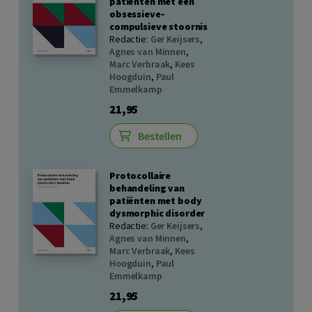
patiënten met een
obsessieve-
compulsieve stoornis
Redactie:
Ger Keijsers
,
Agnes van Minnen
,
Marc Verbraak
,
Kees
Hoogduin
,
Paul
Emmelkamp
21,95
Bestellen
Protocollaire
behandeling van
patiënten met body
dysmorphic disorder
Redactie:
Ger Keijsers
,
Agnes van Minnen
,
Marc Verbraak
,
Kees
Hoogduin
,
Paul
Emmelkamp
21,95