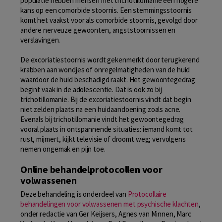
populatie hebben mensen met trichotillomanie een hogere
kans op een comorbide stoornis. Een stemmingsstoornis
komt het vaakst voor als comorbide stoornis, gevolgd door
andere nerveuze gewoonten, angststoornissen en
verslavingen.
De excoriatiestoornis wordt gekenmerkt door terugkerend
krabben aan wondjes of onregelmatigheden van de huid
waardoor de huid beschadigd raakt. Het gewoontegedrag
begint vaak in de adolescentie. Dat is ook zo bij
trichotillomanie. Bij de excoriatiestoornis vindt dat begin
niet zelden plaats na een huidaandoening zoals acne.
Evenals bij trichotillomanie vindt het gewoontegedrag
vooral plaats in ontspannende situaties: iemand komt tot
rust, mijmert, kijkt televisie of droomt weg; vervolgens
nemen ongemak en pijn toe.
Online behandelprotocollen voor
volwassenen
Deze behandeling is onderdeel van
Protocollaire
behandelingen voor volwassenen met psychische klachten
,
onder redactie van Ger Keijsers, Agnes van Minnen, Marc