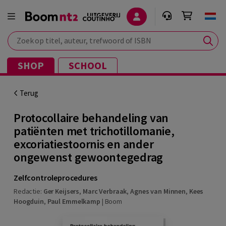
Zoek op titel, auteur, trefwoord of ISBN
SHOP
SCHOOL
Terug
Protocollaire behandeling van
patiënten met trichotillomanie,
excoriatiestoornis en ander
ongewenst gewoontegedrag
Zelfcontroleprocedures
Redactie:
Ger Keijsers
,
Marc Verbraak
,
Agnes van Minnen
,
Kees
Hoogduin
,
Paul Emmelkamp
|
Boom