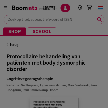
Zoek op titel, auteur, trefwoord of ISBN
SHOP
SCHOOL
Terug
Protocollaire behandeling van
patiënten met body dysmorphic
disorder
Cognitieve gedragstherapie
Redactie:
Ger Keijsers
,
Agnes van Minnen
,
Marc Verbraak
,
Kees
Hoogduin
,
Paul Emmelkamp
|
Boom