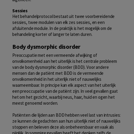
Sessies
Het behandelprotocol bestaat uit twee voorbereidende
sessies, twee modulen van elk zes sessies, en een
afsluitende module. In de praktijk is het mogelijk om de
behandeling korter of langer te laten duren.
Body dysmorphic disorder
Preoccupatie met een vermeende afwijking of
onvolkomenheid aan het uiterlijk is het centrale probleem
van de body dysmorphic disorder (BDD). Voor andere
mensen dan de patiënt met BDD is de vermeende
onvolkomenheid in het uiterlijk niet of nauwelijks
waarneembaar. In principe kan elk aspect van het uiterlijk
een preoccupatie van de patiënt zijn. In veel gevallen gaat
het om het gezicht, waarbij neus, haar, huid en ogen het
meest genoemd worden.
Patiënten die lijden aan BDD hebben veel last van intrusies:
ze kunnen de gedachten aan hun uiterlijk niet of nauwelijks
stoppen en beleven deze als onbeheersbaar en vaak als
pijnlijk. In sommige gevallen heeft het denken zelfs de