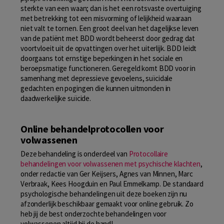
sterkte van een waan; dan is het een rotsvaste overtuiging
met betrekking tot een misvorming of lelijkheid waaraan
niet valt te tornen. Een groot deel van het dagelijkse leven
van de patiënt met BDD wordt beheerst door gedrag dat
voortvloeit uit de opvattingen over het uiterlijk. BDD leidt
doorgaans tot ernstige beperkingen in het sociale en
beroepsmatige functioneren. Geregeld komt BDD voor in
samenhang met depressieve gevoelens, suïcidale
gedachten en pogingen die kunnen uitmonden in
daadwerkelijke suïcide.
Online behandelprotocollen voor
volwassenen
Deze behandeling is onderdeel van
Protocollaire
behandelingen voor volwassenen met psychische klachten
,
onder redactie van Ger Keijsers, Agnes van Minnen, Marc
Verbraak, Kees Hoogduin en Paul Emmelkamp. De standaard
psychologische behandelingen uit deze boeken zijn nu
afzonderlijk beschikbaar gemaakt voor online gebruik. Zo
heb jij de best onderzochte behandelingen voor
volwassenen altijd bij de hand!