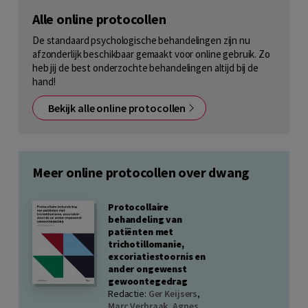
Alle online protocollen
De standaard psychologische behandelingen zijn nu
afzonderlijk beschikbaar gemaakt voor online gebruik. Zo
heb jij de best onderzochte behandelingen altijd bij de
hand!
Bekijk alle online protocollen
Meer online protocollen over dwang
Protocollaire
behandeling van
patiënten met
trichotillomanie,
excoriatiestoornis en
ander ongewenst
gewoontegedrag
Redactie:
Ger Keijsers
,
Marc Verbraak
,
Agnes