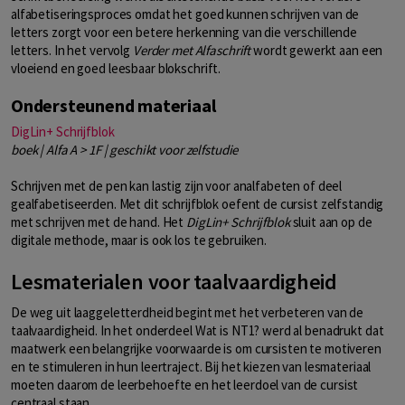
alfabetiseringsproces omdat het goed kunnen schrijven van de
letters zorgt voor een betere herkenning van die verschillende
letters. In het vervolg
Verder met Alfaschrift
wordt gewerkt aan een
vloeiend en goed leesbaar blokschrift.
Ondersteunend materiaal
DigLin+ Schrijfblok
boek | Alfa A > 1F | geschikt voor zelfstudie
Schrijven met de pen kan lastig zijn voor analfabeten of deel
gealfabetiseerden. Met dit schrijfblok oefent de cursist zelfstandig
met schrijven met de hand. Het
DigLin+ Schrijfblok
sluit aan op de
digitale methode, maar is ook los te gebruiken.
Lesmaterialen voor taalvaardigheid
De weg uit laaggeletterdheid begint met het verbeteren van de
taalvaardigheid. In het onderdeel Wat is NT1? werd al benadrukt dat
maatwerk een belangrijke voorwaarde is om cursisten te motiveren
en te stimuleren in hun leertraject. Bij het kiezen van lesmateriaal
moeten daarom de leerbehoefte en het leerdoel van de cursist
centraal staan.