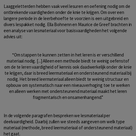
Laaggeletterden hebben vaak veel lesuren en oefening nodig om de
ontbrekende vaardigheden onder de knie te krijgen. Om over een
langere periode in de leerbehoefte te voorzien is een uitgebreid en
divers lespakket nodig. Ella Bohnenn en Maurice de Greef brachten in
een analyse van lesmateriaal voor basisvaardigheden het volgende
advies uit:
“Om stappen te kunnen zetten in het leren is er verschillend
materiaal nodig. [...] Alleen een methode biedt te weinig oefenstof
om de te leren vaardigheid of kennis ook daadwerkelijk onder de knie
te krijgen, daar is breed leermateriaal en ondersteunend materiaal bij
nodig. Het breed leermateriaal alleen biedt te weinig structuur en
opbouw om systematisch naar een niveauverhoging toe te werken
en alleen werken met ondersteunend materiaal maakt het leren
fragmentarisch en onsamenhangend.”
In de volgende paragrafen bespreken we lesmateriaal per
deelvaardigheid. Daarbij zullen we steeds aangeven om welk type
materiaal (methode, breed leermateriaal of ondersteunend materiaal)
het gaat.