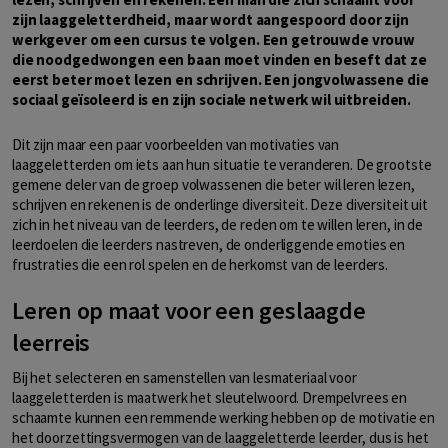
zijn laaggeletterdheid, maar wordt aangespoord door zijn
werkgever om een cursus te volgen. Een getrouwde vrouw
die noodgedwongen een baan moet vinden en beseft dat ze
eerst beter moet lezen en schrijven. Een jongvolwassene die
sociaal geïsoleerd is en zijn sociale netwerk wil uitbreiden.
Dit zijn maar een paar voorbeelden van motivaties van
laaggeletterden om iets aan hun situatie te veranderen. De grootste
gemene deler van de groep volwassenen die beter wil leren lezen,
schrijven en rekenen is de onderlinge diversiteit. Deze diversiteit uit
zich in het niveau van de leerders, de reden om te willen leren, in de
leerdoelen die leerders nastreven, de onderliggende emoties en
frustraties die een rol spelen en de herkomst van de leerders.
Leren op maat voor een geslaagde
leerreis
Bij het selecteren en samenstellen van lesmateriaal voor
laaggeletterden is maatwerk het sleutelwoord. Drempelvrees en
schaamte kunnen een remmende werking hebben op de motivatie en
het doorzettingsvermogen van de laaggeletterde leerder, dus is het