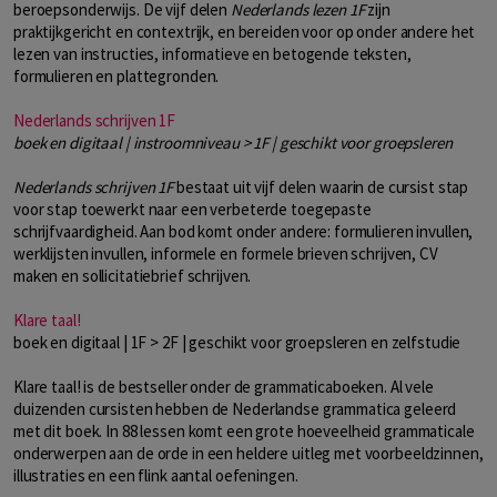
beroepsonderwijs. De vijf delen
Nederlands lezen 1F
zijn
praktijkgericht en contextrijk, en bereiden voor op onder andere het
lezen van instructies, informatieve en betogende teksten,
formulieren en plattegronden.
Nederlands schrijven 1F
boek en digitaal | instroomniveau > 1F | geschikt voor groepsleren
Nederlands schrijven 1F
bestaat uit vijf delen waarin de cursist stap
voor stap toewerkt naar een verbeterde toegepaste
schrijfvaardigheid. Aan bod komt onder andere: formulieren invullen,
werklijsten invullen, informele en formele brieven schrijven, CV
maken en sollicitatiebrief schrijven.
Klare taal!
boek en digitaal | 1F > 2F | geschikt voor groepsleren en zelfstudie
Klare taal! is de bestseller onder de grammaticaboeken. Al vele
duizenden cursisten hebben de Nederlandse grammatica geleerd
met dit boek. In 88 lessen komt een grote hoeveelheid grammaticale
onderwerpen aan de orde in een heldere uitleg met voorbeeldzinnen,
illustraties en een flink aantal oefeningen.