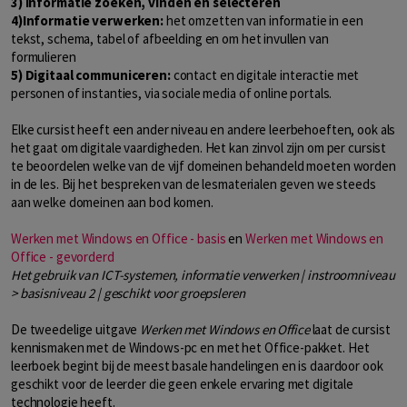
3) Informatie zoeken, vinden en selecteren
4)Informatie verwerken:
het omzetten van informatie in een
tekst, schema, tabel of afbeelding en om het invullen van
formulieren
5) Digitaal communiceren:
contact en digitale interactie met
personen of instanties, via sociale media of online portals.
Elke cursist heeft een ander niveau en andere leerbehoeften, ook als
het gaat om digitale vaardigheden. Het kan zinvol zijn om per cursist
te beoordelen welke van de vijf domeinen behandeld moeten worden
in de les. Bij het bespreken van de lesmaterialen geven we steeds
aan welke domeinen aan bod komen.
Werken met Windows en Office - basis
en
Werken met Windows en
Office - gevorderd
Het gebruik van ICT-systemen, informatie verwerken | instroomniveau
> basisniveau 2 | geschikt voor groepsleren
De tweedelige uitgave
Werken met Windows en Office
laat de cursist
kennismaken met de Windows-pc en met het Office-pakket. Het
leerboek begint bij de meest basale handelingen en is daardoor ook
geschikt voor de leerder die geen enkele ervaring met digitale
technologie heeft.