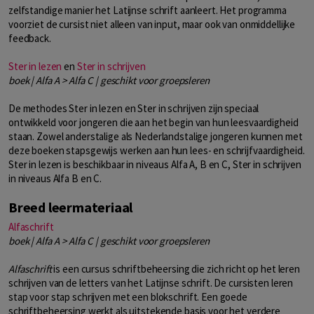
zelfstandige manier het Latijnse schrift aanleert. Het programma
voorziet de cursist niet alleen van input, maar ook van onmiddellijke
feedback.
Ster in lezen
en
Ster in schrijven
boek | Alfa A > Alfa C | geschikt voor groepsleren
De methodes Ster in lezen en Ster in schrijven zijn speciaal
ontwikkeld voor jongeren die aan het begin van hun leesvaardigheid
staan. Zowel anderstalige als Nederlandstalige jongeren kunnen met
deze boeken stapsgewijs werken aan hun lees- en schrijfvaardigheid.
Ster in lezen is beschikbaar in niveaus Alfa A, B en C, Ster in schrijven
in niveaus Alfa B en C.
Breed leermateriaal
Alfaschrift
boek | Alfa A > Alfa C | geschikt voor groepsleren
Alfaschrift
is een cursus schriftbeheersing die zich richt op het leren
schrijven van de letters van het Latijnse schrift. De cursisten leren
stap voor stap schrijven met een blokschrift. Een goede
schriftbeheersing werkt als uitstekende basis voor het verdere