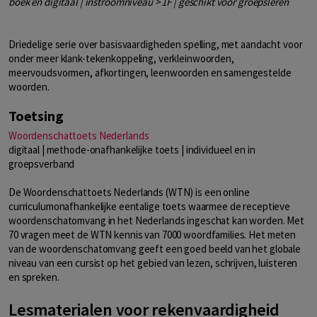
boek en digitaal | instroomniveau > 1F | geschikt voor groepsleren
Driedelige serie over basisvaardigheden spelling, met aandacht voor
onder meer klank-tekenkoppeling, verkleinwoorden,
meervoudsvormen, afkortingen, leenwoorden en samengestelde
woorden.
Toetsing
Woordenschattoets Nederlands
digitaal | methode-onafhankelijke toets | individueel en in
groepsverband
De Woordenschattoets Nederlands (WTN) is een online
curriculumonafhankelijke eentalige toets waarmee de receptieve
woordenschatomvang in het Nederlands ingeschat kan worden. Met
70 vragen meet de WTN kennis van 7000 woordfamilies. Het meten
van de woordenschatomvang geeft een goed beeld van het globale
niveau van een cursist op het gebied van lezen, schrijven, luisteren
en spreken.
Lesmaterialen voor rekenvaardigheid