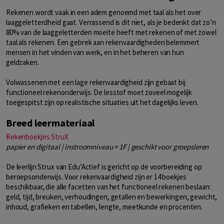
Rekenen wordt vaak in een adem genoemd met taal als het over
laaggeletterdheid gaat. Verrassend is dit niet, als je bedenkt dat zo’n
80% van de laaggeletterden moeite heeft met rekenen of met zowel
taal als rekenen. Een gebrek aan rekenvaardigheden belemmert
mensen in het vinden van werk, en in het beheren van hun
geldzaken.
Volwassenen met een lage rekenvaardigheid zijn gebaat bij
functioneel rekenonderwijs. De lesstof moet zoveel mogelijk
toegespitst zijn op realistische situaties uit het dagelijks leven.
Breed leermateriaal
Rekenboekjes StruX
papier en digitaal | instroomniveau > 1F | geschikt voor groepsleren
De leerlijn Strux van Edu’Actief is gericht op de voorbereiding op
beroepsonderwijs. Voor rekenvaardigheid zijn er 14 boekjes
beschikbaar, die alle facetten van het functioneel rekenen beslaan:
geld, tijd, breuken, verhoudingen, getallen en bewerkingen, gewicht,
inhoud, grafieken en tabellen, lengte, meetkunde en procenten.