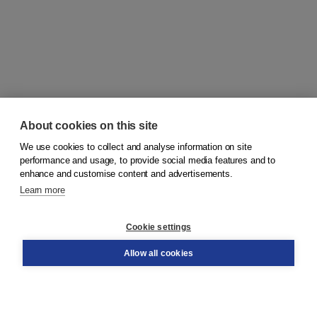
About cookies on this site
We use cookies to collect and analyse information on site
© 2026
Koninklijke Boom uitgevers
performance and usage, to provide social media features and to
enhance and customise content and advertisements.
Learn more
Customer service
Cookie settings
Support
Order
Allow all cookies
Returns
Teacher service
Contact