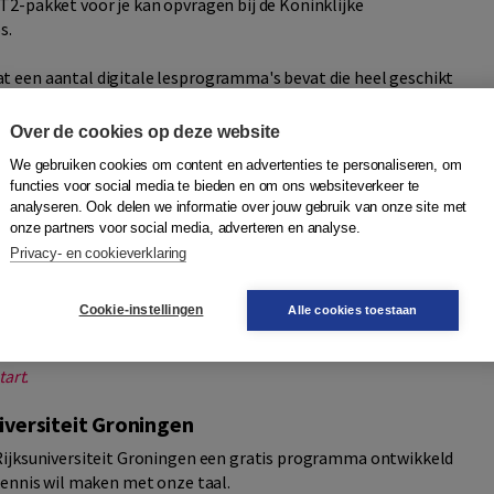
2-pakket voor je kan opvragen bij de Koninklijke
s.
 een aantal digitale lesprogramma's bevat die heel geschikt
ie het inburgeringsexamen gaan doen.
Over de cookies op deze website
We gebruiken cookies om content en advertenties te personaliseren, om
studenten gratis, online taalcursussen aan. Een paar van die
functies voor social media te bieden en om ons websiteverkeer te
ganiseert de
TU Delft een paar keer per jaar een MOOC
analyseren. Ook delen we informatie over jouw gebruik van onze site met
onze partners voor social media, adverteren en analyse.
erlands wil leren. Tijdens deze MOOC leren anderstaligen hoe
. Na het afronden van de cursus is de cursist 'goed onderweg
Privacy- en cookieverklaring
tse methode en sluit aan op
Nederlands voor anderstaligen
. Je
Cookie-instellingen
Alle cookies toestaan
tart.
iversiteit Groningen
Rijksuniversiteit Groningen een gratis programma ontwikkeld
kennis wil maken met onze taal.