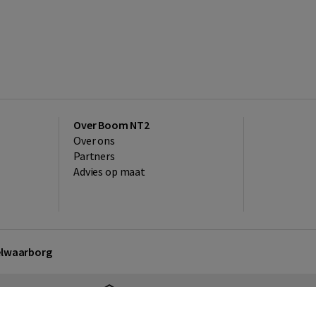
Over Boom NT2
Over ons
Partners
Advies op maat
kelwaarborg