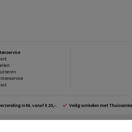
tenservice
ort
ellen
ourneren
ntenservice
act
verzending in NL vanaf € 20,-.
Veilig winkelen met Thuiswin
arden zakelijk
Cookieverklaring
Disclaimer
Privacy policy