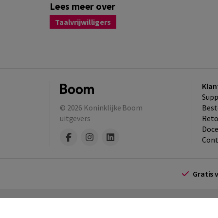
Lees meer over
Taalvrijwilligers
Klan
Supp
© 2026
Koninklijke Boom
Best
uitgevers
​Ret
Doce
Cont
Gratis 
Algemene voorwaarden
Algemene voorwa