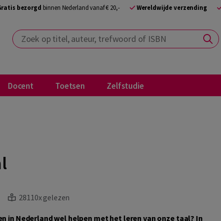
Gratis bezorgd
binnen Nederland vanaf € 20,-
Wereldwijde verzending
Zoek op titel, auteur, trefwoord of ISBN
Docent
Toetsen
Zelfstudie
l
28110x gelezen
n in Nederland wel helpen met het leren van onze taal? In