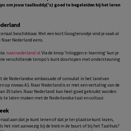
tips om jouw taalbuddy('s) goed te begeleiden bij het leren
ederland
teriaal beschikbaar. Met een kort Googlerondje vind je vaak al
 Naar Nederland eens.
ia:
naarnederland.nl
. Via de knop 'Inloggen e-learning' kun je
ie verschillende tempo's kunt doorlopen met ondersteuning
t de Nederlandse ambassade of consulat in het land van
op niveau A1. Naar Nederland is er met een vertaling van de
dan 35 talen. Naar Nederland kan heel goed gebruikt worden
s te laten maken met de Nederlandse taal en cultuur.
heek
aal aan dat je kunt lenen of dat je ter plaatse kunt lezen,
s het niet aanwezig bij de bieb in de buurt of bij het Taalhuis?