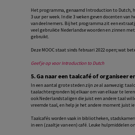
Het programma, genaamd Introduction to Dutch, he
3 uur per week. In die 3 weken geven docenten van 
van deelnemers. Bij het programma zit een extraatj
veel gebruikte Nederlandse woorden en zinnen met
gebruikt.
Deze MOOC staat sinds februari 2022 open; wat bete
Geef je op voor Introduction to Dutch
5. Ga naar een taalcafé of organiseer er
In een aantal grote steden zijn ze al aanwezig: taa
taalachtergronden bij elkaar om van elkaar te leren.
ook Nederlandstaligen die juist een andere taal will
vreemde taal, en help je het andere moment juist 
Taalcafés worden vaak in bibliotheken, stadskamer
in een (zaaltje van een) café. Leuke hulpmiddelen o