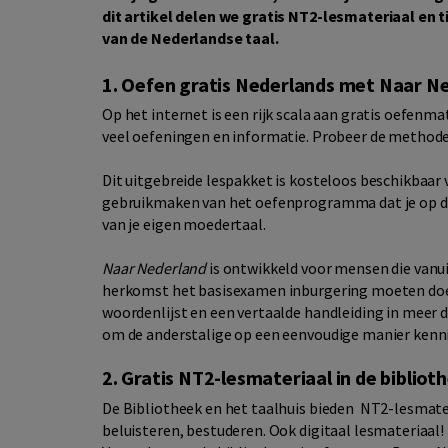
dit artikel delen we gratis NT2-lesmateriaal en 
van de Nederlandse taal.
1. Oefen gratis Nederlands met Naar N
Op het internet is een rijk scala aan gratis oefenma
veel oefeningen en informatie. Probeer de methode
Dit uitgebreide lespakket is kosteloos beschikbaar v
gebruikmaken van het oefenprogramma dat je op dr
van je eigen moedertaal.
Naar Nederland
is ontwikkeld voor mensen die vanui
herkomst het basisexamen inburgering moeten doen 
woordenlijst en een vertaalde handleiding in meer 
om de anderstalige op een eenvoudige manier kenni
2. Gratis NT2-lesmateriaal in de bibliot
De Bibliotheek en het taalhuis bieden NT2-lesmateri
beluisteren, bestuderen. Ook digitaal lesmateriaal! I