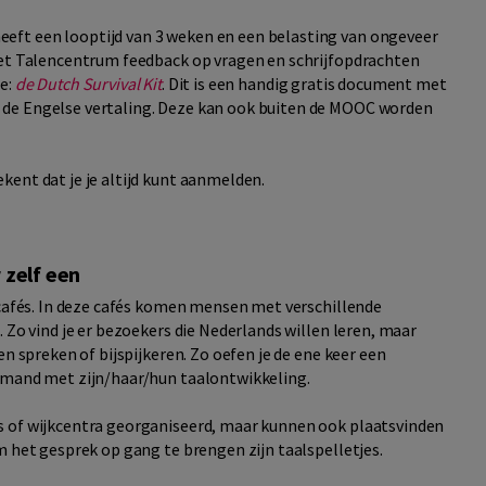
eft een looptijd van 3 weken en een belasting van ongeveer
het Talencentrum feedback op vragen en schrijfopdrachten
e:
de Dutch Survival Kit
. Dit is een handig gratis document met
 de Engelse vertaling. Deze kan ook buiten de MOOC worden
kent dat je je altijd kunt aanmelden.
 zelf een
lcafés. In deze cafés komen mensen met verschillende
 Zo vind je er bezoekers die Nederlands willen leren, maar
en spreken of bijspijkeren. Zo oefen je de ene keer een
iemand met zijn/haar/hun taalontwikkeling.
s of wijkcentra georganiseerd, maar kunnen ook plaatsvinden
m het gesprek op gang te brengen zijn taalspelletjes.