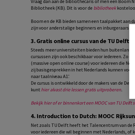
Vraag dan aan de bibliothecaris of men een Boom NT
Bibliotheek (KB). Dit is voor de
bibliotheek
kosteloo
Boom en de KB bieden samen een taalpakket aan dat
zijn voor anderstalige beginners en inburgeraars d
3. Gratis online cursus van de TU Delft
Steeds meer universiteiten bieden hun buitenlandse 
cursussen zijn ook beschikbaar voor iedereen. Zo or
(massive open online course) voor iedereen die Ned
zij basisgesprekken in het Nederlands kunnen voeren
naar taalniveau A1'.
De cursus is ontwikkeld door de makers van de Delf
kunt
hier alvast drie lessen gratis uitproberen
.
Bekijk hier of er binnenkort een MOOC van TU Delft s
4. Introduction to Dutch: MOOC Rijksun
Net zoals TU Delft heeft het Talencentrum van de 
voor iedereen die wil beginnen met Nederlands, of 