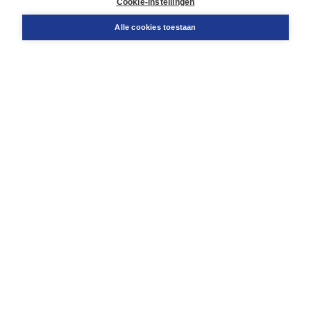
Cookie-instellingen
Support
Bestellen
Alle cookies toestaan
​Retourneren
Docentenservice
Contact
Over Boom NT2
Over ons
Partners
Advies op maat
Gratis verzending in NL vanaf € 20,-.
Veilig winkelen met Thuiswinkelwaarborg
Algemene voorwaarden
Algemene voorwaarden zakelijk
Cookieverklaring
Disclaimer