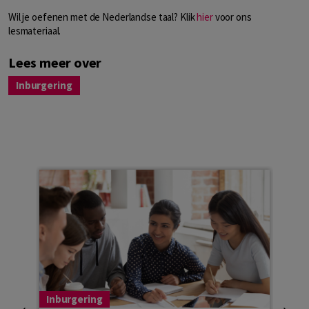
Wil je oefenen met de Nederlandse taal? Klik
hier
voor ons
lesmateriaal.
Lees meer over
Inburgering
Inburgering
Inbu