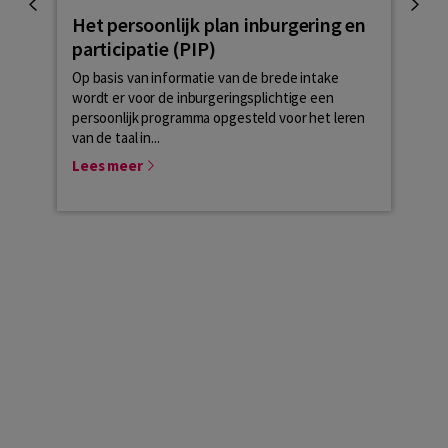
Het persoonlijk plan inburgering en
Wat
participatie (PIP)
inb
Op basis van informatie van de brede intake
Wat i
wordt er voor de inburgeringsplichtige een
Europ
persoonlijk programma opgesteld voor het leren
Noor
van de taal in...
lange
Lees meer
Lees