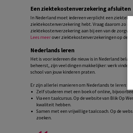
Een ziektekostenverzekering afsluiten
In Nederland moet iedereen verplicht een ziektekos
ziektekostenverzekering hebt. Vraag daarom zo sn
ziektekostenverzekering aan bij een van de zorgver
Lees meer
over ziektekostenverzekeringen op de we
Nederlands leren
Het is voor iedereen die nieuw is in Nederland belang
beheerst, zijn veel dingen makkelijker: werk vind
school van jouw kinderen praten.
Er zijn allerlei manieren om Nederlands te leren:
Zelf studeren met een boek of online, bijvoorbe
Via een taalcursus. Op de website van Blik Op We
kwaliteit hebben.
Samen met een vrijwillige taalcoach. Op de webs
zoeken.