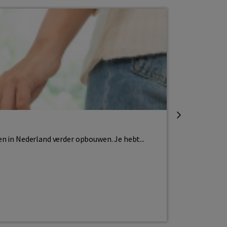
Naar Nederla
De drie lee
en in Nederland verder opbouwen. Je hebt...
Om voldoende 
Lees meer