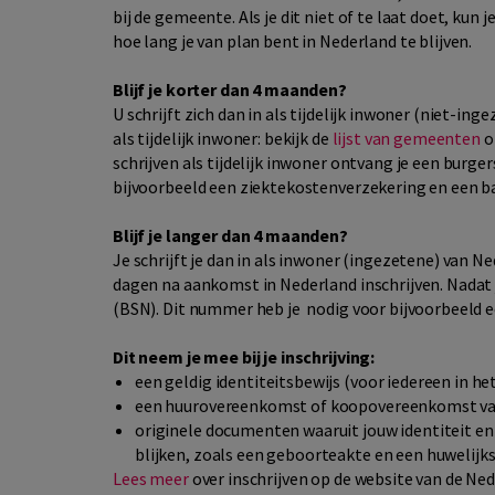
bij de gemeente. Als je dit niet of te laat doet, kun 
hoe lang je van plan bent in Nederland te blijven.
Blijf je korter dan 4 maanden?
U schrijft zich dan in als tijdelijk inwoner (niet-in
als tijdelijk inwoner: bekijk de
lijst van gemeenten
o
schrijven als tijdelijk inwoner ontvang je een bur
bijvoorbeeld een ziektekostenverzekering en een b
Blijf je langer dan 4 maanden?
Je schrijft je dan in als inwoner (ingezetene) van N
dagen na aankomst in Nederland inschrijven. Nadat
(BSN). Dit nummer heb je nodig voor bijvoorbeeld 
Dit neem je mee bij je inschrijving:
een geldig identiteitsbewijs (voor iedereen in he
een huurovereenkomst of koopovereenkomst va
originele documenten waaruit jouw identiteit en
blijken, zoals een geboorteakte en een huwelijk
Lees meer
over inschrijven op de website van de Ne