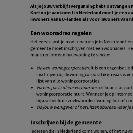
Als je jouw verblijfsvergunning hebt ontvangen 
Kort na je aankomst in Nederland moet je een aa
inwoners van EU-landen als voor inwoners van n
Een woonadres regelen
Het eerste wat je moet doen als je in Nederland bent,
gemeente moet inschrijven met een woonadres. Heb 
manieren om een huurwoning te vinden:
Via een woningcorporatie:
dit is een organisatie 
inschrijven bij de woningcorporatie en vaak is e
lijst van alle woningcorporaties.
Via een particuliere verhuurder:
de huur is bij par
woningcorporatie huurt. Wanneer je op internet 
bijvoorbeeld de zoekwoorden ‘woning huren’ co
Via jouw werkgever of het uitzendbureau waar je
Inschrijven bij de gemeente
Iedereen die in Nederland komt wonen, of het nu voo