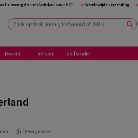
Gratis bezorgd
binnen Nederland vanaf € 20,-
Wereldwijde verzending
Zoek op titel, auteur, trefwoord of ISBN
Docent
Toetsen
Zelfstudie
erland
 min
1895x gelezen