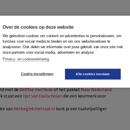
tenverzekering hebben. Ook als je in jouw thuisland al een
el mogelijk na aankomst in Nederland een
Over de cookies op deze website
zekeraars.
bsite Zorgverzekeringslijn.nl (Engels)
We gebruiken cookies om content en advertenties te personaliseren, om
functies voor social media te bieden en om ons websiteverkeer te
analyseren. Ook delen we informatie over jouw gebruik van onze site met
onze partners voor social media, adverteren en analyse.
rijk om de taal zo snel mogelijk te leren. Als je de taal
Privacy- en cookieverklaring
en, met de gemeente of de huisarts communiceren en met de
Cookie-instellingen
Alle cookies toestaan
eld met de
Delftse methode
of het pakket
Naar Nederland
.
rk staat een
lijst van taalscholen
die een keurmerk voor
ite van
Hetbegintmettaal.nl
kunt je een taalvrijwilliger