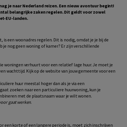
mag je naar Nederland reizen. Een nieuw avontuur begint!
ntal belangrijke zaken regelen. Dit geldt voor zowel
iet-EU-landen.
 is een woonadres regelen. Dit is nodig, omdat je je bij de
je nog geen woning of kamer? Er zijn verschillende
die woningen verhuurt voor een relatief lage huur. Je moet je
r een wachttijd. Kijk op de website van jouw gemeente voor een
ticuliere huur meestal hoger dan als je via een
gaat zoeken naar een particuliere huurwoning, kun je
mbineren met de plaatsnaam waar je wilt wonen.
 voor gaat werken
.
r een korte of een langere periode is, moet zich inschrijven