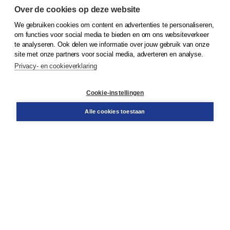
Over de cookies op deze website
We gebruiken cookies om content en advertenties te personaliseren,
om functies voor social media te bieden en om ons websiteverkeer
© 2026
Koninklijke Boom uitgevers
te analyseren. Ook delen we informatie over jouw gebruik van onze
site met onze partners voor social media, adverteren en analyse.
Privacy- en cookieverklaring
Klantenservice
Cookie-instellingen
Support
Bestellen
Alle cookies toestaan
​Retourneren
Docentenservice
Contact
Over Boom NT2
Over ons
Partners
Advies op maat