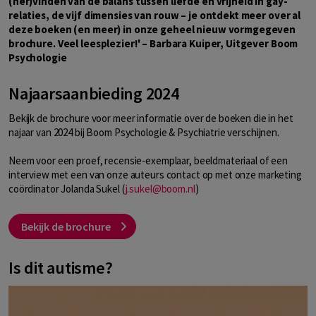
(her)vinden van de balans tussen liefde en vrijheid in gay-
relaties, de vijf dimensies van rouw – je ontdekt meer over al
deze boeken (en meer) in onze geheel nieuw vormgegeven
brochure. Veel leesplezier!' – Barbara Kuiper, Uitgever Boom
Psychologie
Najaarsaanbieding 2024
Bekijk de brochure voor meer informatie over de boeken die in het
najaar van 2024 bij Boom Psychologie & Psychiatrie verschijnen.
Neem voor een proef, recensie-exemplaar, beeldmateriaal of een
interview met een van onze auteurs contact op met onze marketing
coördinator Jolanda Sukel (
j.sukel@boom.nl
)
Bekijk de brochure
Is dit autisme?