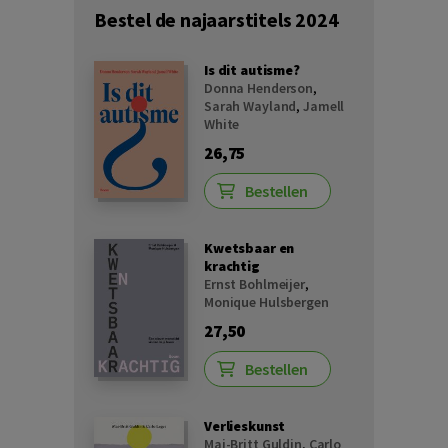
Bestel de najaarstitels 2024
Is dit autisme?
Donna Henderson
,
Sarah Wayland
,
Jamell
White
26,75
Bestellen
Kwetsbaar en
krachtig
Ernst Bohlmeijer
,
Monique Hulsbergen
27,50
Bestellen
Verlieskunst
Mai-Britt Guldin
,
Carlo