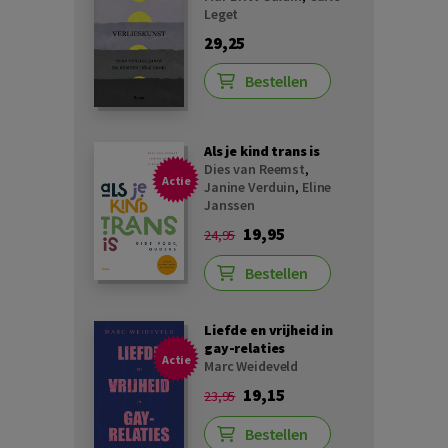
Leget
29,25
Bestellen
Als je kind trans is
Dies van Reemst
,
Actie
Janine Verduin
,
Eline
Janssen
19,95
24,95
Bestellen
Liefde en vrijheid in
gay-relaties
Actie
Marc Weideveld
19,15
23,95
Bestellen