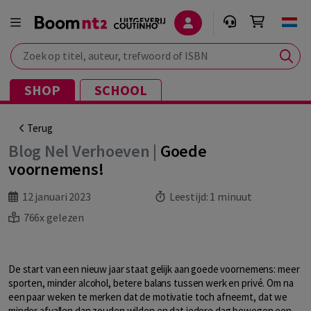
Zoek op titel, auteur, trefwoord of ISBN
SHOP
SCHOOL
Terug
Blog Nel Verhoeven |
Goede
voornemens!
12 januari 2023
Leestijd:
1 minuut
766x gelezen
De start van een nieuw jaar staat gelijk aan goede voornemens: meer
sporten, minder alcohol, betere balans tussen werk en privé. Om na
een paar weken te merken dat de motivatie toch afneemt, dat we
minder afvallen dan zouden wilden en dat iedere dag bewegen een