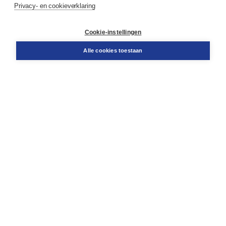
Privacy- en cookieverklaring
Klantenservice
Cookie-instellingen
Support
Bestellen
Alle cookies toestaan
​Retourneren
Docentenservice
Contact
Over Boom NT2
Over ons
Partners
Advies op maat
Gratis verzending in NL vanaf € 20,-.
Veilig winkelen met Thuiswinkelwaarborg
Algemene voorwaarden