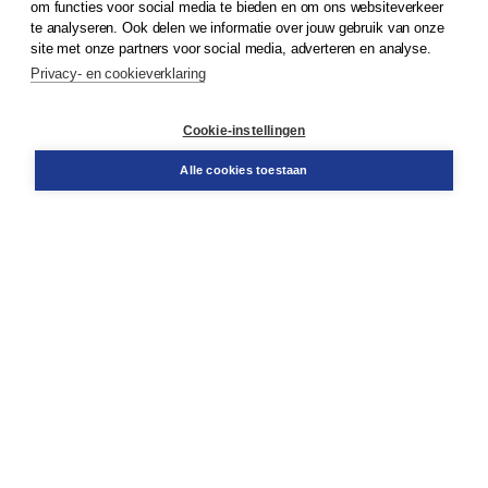
om functies voor social media te bieden en om ons websiteverkeer
© 2026
Koninklijke Boom uitgevers
te analyseren. Ook delen we informatie over jouw gebruik van onze
site met onze partners voor social media, adverteren en analyse.
Privacy- en cookieverklaring
Klantenservice
Cookie-instellingen
Support
Bestellen
Alle cookies toestaan
​Retourneren
Docentenservice
Contact
Over Boom NT2
Over ons
Partners
Advies op maat
Gratis verzending in NL vanaf € 20,-.
Veilig winkelen met Thuiswinkelwaarborg