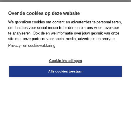
Over de cookies op deze website
We gebruiken cookies om content en advertenties te personaliseren,
om functies voor social media te bieden en om ons websiteverkeer
© 2026
Koninklijke Boom uitgevers
te analyseren. Ook delen we informatie over jouw gebruik van onze
site met onze partners voor social media, adverteren en analyse.
Privacy- en cookieverklaring
Klantenservice
Cookie-instellingen
Support
Bestellen
Alle cookies toestaan
​Retourneren
Docentenservice
Contact
Over Boom NT2
Over ons
Partners
Advies op maat