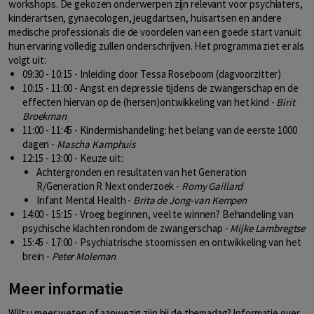
workshops. De gekozen onderwerpen zijn relevant voor psychiaters,
kinderartsen, gynaecologen, jeugdartsen, huisartsen en andere
medische professionals die de voordelen van een goede start vanuit
hun ervaring volledig zullen onderschrijven. Het programma ziet er als
volgt uit:
09:30 - 10:15 - Inleiding door Tessa Roseboom (dagvoorzitter)
10:15 - 11:00 - Angst en depressie tijdens de zwangerschap en de
effecten hiervan op de (hersen)ontwikkeling van het kind -
Birit
Broekman
11:00 - 11:45 - Kindermishandeling: het belang van de eerste 1000
dagen -
Mascha Kamphuis
12:15 - 13:00 - Keuze uit:
Achtergronden en resultaten van het Generation
R/Generation R Next onderzoek -
Romy Gaillard
Infant Mental Health -
Brita de Jong-van Kempen
14:00 - 15:15 - Vroeg beginnen, veel te winnen? Behandeling van
psychische klachten rondom de zwangerschap -
Mijke Lambregtse
15:45 - 17:00 - Psychiatrische stoornissen en ontwikkeling van het
brein -
Peter Moleman
Meer informatie
Wilt u meer weten of aanwezig zijn bij de themadag? Informatie over