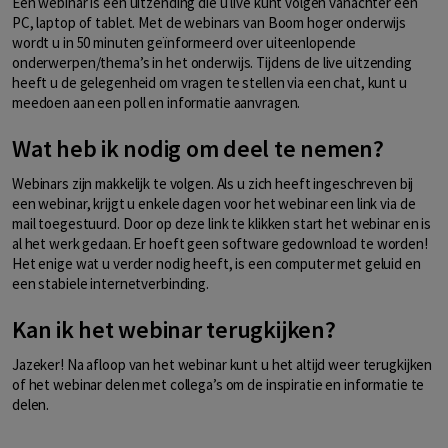
Een webinar is een uitzending die u live kunt volgen vanachter een
PC, laptop of tablet. Met de webinars van Boom hoger onderwijs
wordt u in 50 minuten geïnformeerd over uiteenlopende
onderwerpen/thema’s in het onderwijs. Tijdens de live uitzending
heeft u de gelegenheid om vragen te stellen via een chat, kunt u
meedoen aan een poll en informatie aanvragen.
Wat heb ik nodig om deel te nemen?
Webinars zijn makkelijk te volgen. Als u zich heeft ingeschreven bij
een webinar, krijgt u enkele dagen voor het webinar een link via de
mail toegestuurd. Door op deze link te klikken start het webinar en is
al het werk gedaan. Er hoeft geen software gedownload te worden!
Het enige wat u verder nodig heeft, is een computer met geluid en
een stabiele internetverbinding.
Kan ik het webinar terugkijken?
Jazeker! Na afloop van het webinar kunt u het altijd weer terugkijken
of het webinar delen met collega’s om de inspiratie en informatie te
delen.