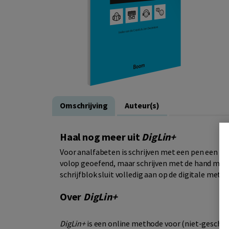
Omschrijving
Auteur(s)
Haal nog meer uit
DigLin+
Voor analfabeten is schrijven met een pen een las
volop geoefend, maar schrijven met de hand moet
schrijfblok sluit volledig aan op de digitale meth
Over
DigLin+
DigLin+
is een online methode voor (niet-geschool