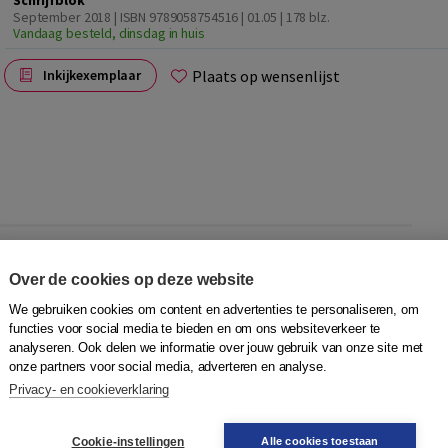
Schrijfblok
September 2018 | ISBN 9789058754516 | 01.05
| 178 blz.
Vandaag besteld, dinsdag in huis
Plaats op wensenlijst
Inkijkexemplaar
Over de cookies op deze website
tige activiteit. In de digitale methode
DigLin+
wordt typen
We gebruiken cookies om content en advertenties te personaliseren, om
 op papier. Daarom is er het
DigLin+ Schrijfblok
. Het
functies voor social media te bieden en om ons websiteverkeer te
ode, maar is ook los daarvan te gebruiken.
analyseren. Ook delen we informatie over jouw gebruik van onze site met
onze partners voor social media, adverteren en analyse.
Privacy- en cookieverklaring
de) anderstaligen, jong en oud, van alfabetisering tot
Cookie-instellingen
Alle cookies toestaan