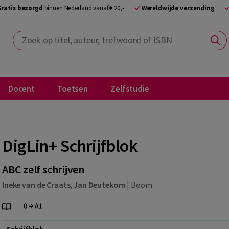
Gratis bezorgd
binnen Nederland vanaf € 20,-
Wereldwijde verzending
Zoek op titel, auteur, trefwoord of ISBN
Docent
Toetsen
Zelfstudie
DigLin+ Schrijfblok
ABC zelf schrijven
Ineke van de Craats
,
Jan Deutekom
|
Boom