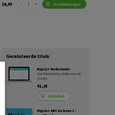
Quantity
26,95
−
+
In winkelwagen
Gerelateerde titels
DigLin+ Nederlands
Jan Deutekom
,
Ineke van de
Craats
41,25
Bestellen
DigLin+ ABC en lezen 1 -