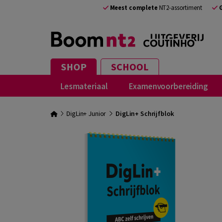
Meest complete
NT2-assortiment
SHOP
SCHOOL
Lesmateriaal
Examenvoorbereiding
DigLin+ Junior
DigLin+ Schrijfblok