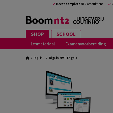
Meest complete
NT2-assortiment
SHOP
SCHOOL
Lesmateriaal
Examenvoorbereiding
DigLin+
DigLin MVT Engels