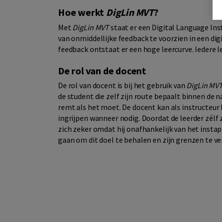
Hoe werkt
DigLin MVT
?
Met
DigLin MVT
staat er een Digital Language Ins
van onmiddellijke feedback te voorzien in een di
feedback ontstaat er een hoge leercurve. Iedere le
De rol van de docent
De rol van docent is bij het gebruik van
DigLin MV
de student die zelf zijn route bepaalt binnen de na
remt als het moet. De docent kan als instructeur
ingrijpen wanneer nodig. Doordat de leerder zélf z
zich zeker omdat hij onafhankelijk van het instap
gaan om dit doel te behalen en zijn grenzen te v