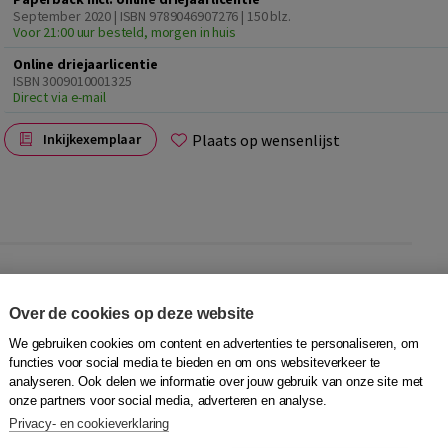
September 2020 | ISBN 9789046907276
| 150 blz.
Voor 21:00 uur besteld, morgen in huis
Online driejaarlicentie
ISBN 3009010001325
Direct via e-mail
Plaats op wensenlijst
Inkijkexemplaar
st. Juist als de woordenschat en grammatica nog niet
en luistervaardigheid voor meer en beter contact met
Over de cookies op deze website
moeilijk om verstaanbaarheid in te passen in de NT2-les.
We gebruiken cookies om content en advertenties te personaliseren, om
functies voor social media te bieden en om ons websiteverkeer te
analyseren. Ook delen we informatie over jouw gebruik van onze site met
NT2-docenten informatie over de klemtoon, het
onze partners voor social media, adverteren en analyse.
ken van het Nederlands, waarbij telkens ook de invloed van
Privacy- en cookieverklaring
le aspecten van verstaanbaarheid worden uitgewerkt in