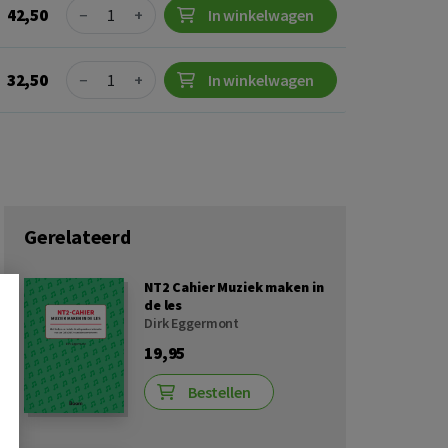
Quantity
42,50
−
+
In winkelwagen
Quantity
32,50
−
+
In winkelwagen
Gerelateerd
NT2 Cahier Muziek maken in
de les
Dirk Eggermont
19,95
Bestellen