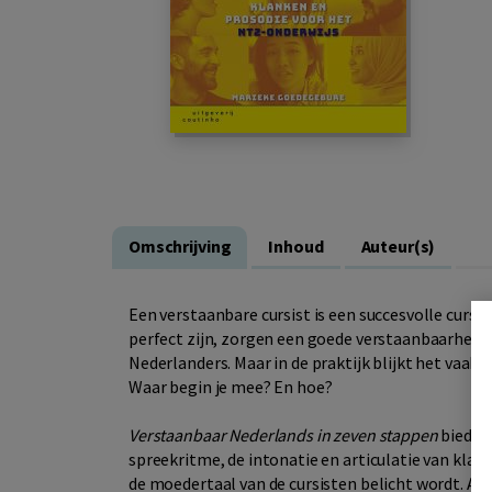
Omschrijving
Inhoud
Auteur(s)
Een verstaanbare cursist is een succesvolle cursi
perfect zijn, zorgen een goede verstaanbaarheid 
Nederlanders. Maar in de praktijk blijkt het vaak 
Waar begin je mee? En hoe?
Verstaanbaar Nederlands in zeven stappen
biedt 
spreekritme, de intonatie en articulatie van klan
de moedertaal van de cursisten belicht wordt. Al