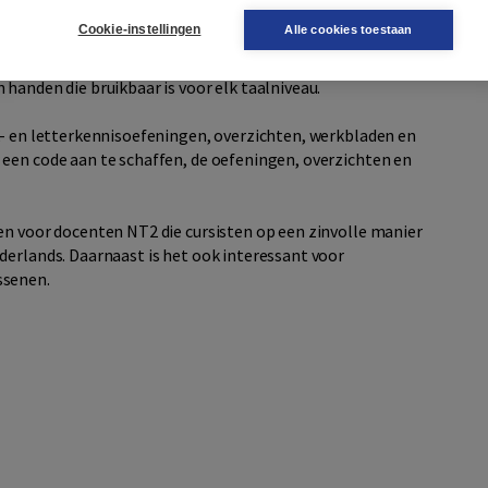
terkennis, luisteren, oefenen, doen en actie! De laatste
Cookie-instellingen
Alle cookies toestaan
es waarmee het geleerde binnen en buiten de les kan
 het geven van feedback en het bijsturen van de uitspraak.
handen die bruikbaar is voor elk taalniveau.
k- en letterkennisoefeningen, overzichten, werkbladen en
een code aan te schaffen, de oefeningen, overzichten en
en voor docenten NT2 die cursisten op een zinvolle manier
derlands. Daarnaast is het ook interessant voor
ssenen.