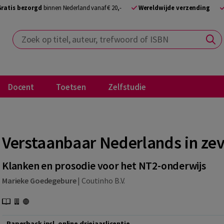
Gratis bezorgd
binnen Nederland vanaf € 20,-
Wereldwijde verzending
Zoek op titel, auteur, trefwoord of ISBN
Docent
Toetsen
Zelfstudie
Verstaanbaar Nederlands in ze
Klanken en prosodie voor het NT2-onderwijs
Marieke Goedegebure
|
Coutinho B.V.
Paperback incl. online driejaarlicentie