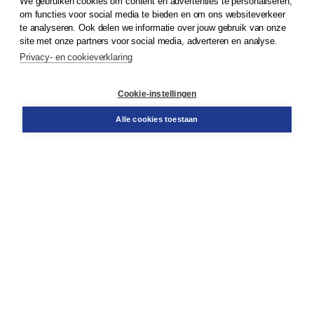
We gebruiken cookies om content en advertenties te personaliseren,
om functies voor social media te bieden en om ons websiteverkeer
© 2026
Koninklijke Boom uitgevers
te analyseren. Ook delen we informatie over jouw gebruik van onze
site met onze partners voor social media, adverteren en analyse.
Privacy- en cookieverklaring
Klantenservice
Cookie-instellingen
Support
Bestellen
Alle cookies toestaan
​Retourneren
Docentenservice
Contact
Over Boom NT2
Over ons
Partners
Advies op maat
Gratis verzending in NL vanaf € 20,-.
Veilig winkelen met Thuiswinkelwaarborg