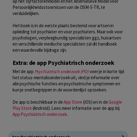
op het Vijffactorenmodel en het Alternatieve Model voor
Persoonlijkheidsstoornissen van de DSM-5-TR, te
verduidelijken.
Het boek is in de eerste plaats bestemd voor artsen in
opleiding tot psychiater en voor psychiaters. Maar ook voor
psychologen, verpleegkundig specialisten ggz, huisartsen
en verschillende medische specialisten zal dit handboek
een waardevolle bijdrage zijn.
Extra: de app Psychiatrisch onderzoek
Met de app
Psychiatrisch onderzoek (PO)
voer je in korte tijd
het status-mentalisonderzoek uit, vind je informatie over
alle psychische functies en psychiatrische symptomen en
kun je snel begrippen in de woordenlijst opzoeken.
De app is beschikbaar in de
App Store
(iOS) en in de
Google
Play Store
(Android). Lees meer informatie over de app bij
App Psychiatrisch onderzoek
.
App Psychiatrisch onderzoek