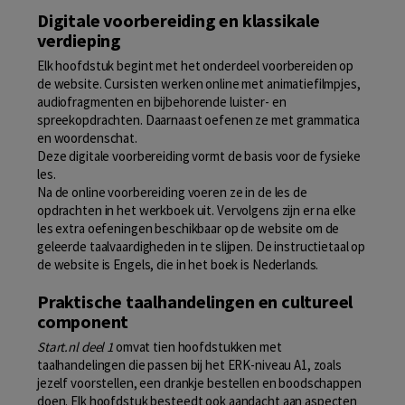
Digitale voorbereiding en klassikale
verdieping
Elk hoofdstuk begint met het onderdeel voorbereiden op
de website. Cursisten werken online met animatiefilmpjes,
audiofragmenten en bijbehorende luister- en
spreekopdrachten. Daarnaast oefenen ze met grammatica
en woordenschat.
Deze digitale voorbereiding vormt de basis voor de fysieke
les.
Na de online voorbereiding voeren ze in de les de
opdrachten in het werkboek uit. Vervolgens zijn er na elke
les extra oefeningen beschikbaar op de website om de
geleerde taalvaardigheden in te slijpen. De instructietaal op
de website is Engels, die in het boek is Nederlands.
Praktische taalhandelingen en cultureel
component
Start.nl deel 1
omvat tien hoofdstukken met
taalhandelingen die passen bij het ERK-niveau A1, zoals
jezelf voorstellen, een drankje bestellen en boodschappen
doen. Elk hoofdstuk besteedt ook aandacht aan aspecten