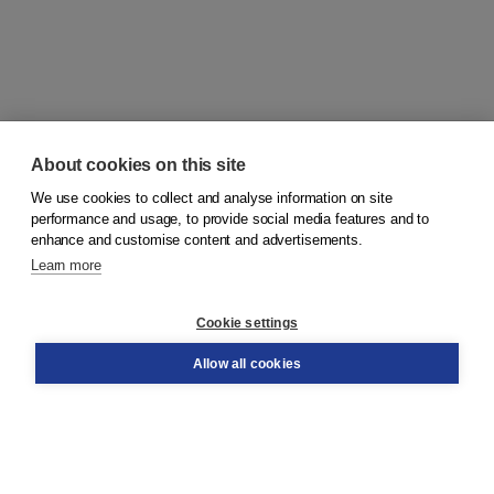
About cookies on this site
We use cookies to collect and analyse information on site
© 2026
Koninklijke Boom uitgevers
performance and usage, to provide social media features and to
enhance and customise content and advertisements.
Learn more
Customer service
Cookie settings
Support
Order
Allow all cookies
Returns
Teacher service
Contact
About Boom NT2