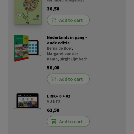
30,50
Add to cart
Nederlands in gang -
oude editie
Berna de Boer
,
Margaret van der
Kamp
,
Birgit Lijmbach
50,00
Add to cart
LINK+ 0 > A2
VU NT2
62,50
Add to cart