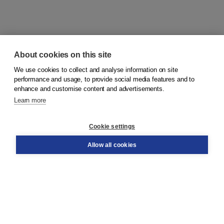
About cookies on this site
We use cookies to collect and analyse information on site
© 2026
Koninklijke Boom uitgevers
performance and usage, to provide social media features and to
enhance and customise content and advertisements.
Learn more
Customer service
Cookie settings
Support
Order
Allow all cookies
Returns
Teacher service
Contact
About Boom NT2
About us
Partners