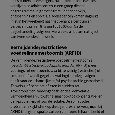
diens ouders of verzorgers. Naast de behandelsessies
verblijven de adolescenten in een groep die een
dagprogramma volgt met ruimte voor onderwijs,
ontspanning en sport. De adolescenten komen dagelijks
(niet in het weekend) naar het behandelcentrum en
verblijven daar van 8:45 uur tot 16:00 uur. Na de
dagbehandeling volgt een vierweeks ambulant natraject
van twee sessies per week.
Vermijdende/restrictieve
voedselinnamestoornis (ARFID)
De vermijdende/restrictieve voedselinnamestoornis
(
avoidant/restrictive food intake disorder
, ARFID) is een
voedings- of eetstoornis waarbij te weinig (restrictief) of
te selectief wordt gegeten, wat ingrijpende gevolgen
heeft voor de lichamelijke en/of psychosociale gezondheid.
Te weinig of te selectief eten kan leiden tot
groeiproblemen, voedingsdeficiënties, dehydratie,
vermoeidheid en uitputting, maar ook tot concentratie- en
denkproblemen, of sociale isolatie. De somatische
problematiek lijkt sterk op die bij anorexia nervosa, maar bij
ARFID is er geen sprake van een verstoord lichaamsbeeld of