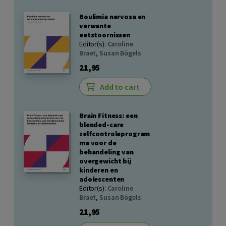
Boulimia nervosa en
verwante
eetstoornissen
Editor(s):
Caroline
Braet
,
Susan Bögels
21,95
Add to cart
Brain Fitness: een
blended-care
zelfcontroleprogram
ma voor de
behandeling van
overgewicht bij
kinderen en
adolescenten
Editor(s):
Caroline
Braet
,
Susan Bögels
21,95