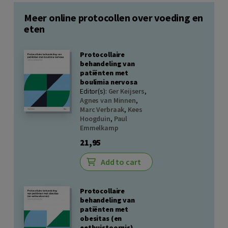
Meer online protocollen over voeding en
eten
Protocollaire
behandeling van
patiënten met
boulimia nervosa
Editor(s):
Ger Keijsers
,
Agnes van Minnen
,
Marc Verbraak
,
Kees
Hoogduin
,
Paul
Emmelkamp
21,95
Add to cart
Protocollaire
behandeling van
patiënten met
obesitas (en
eetbuistoornis)