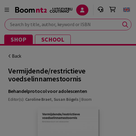
Search by title, author, keyword or ISBN
SHOP
SCHOOL
Back
Vermijdende/restrictieve
voedselinnamestoornis
Behandelprotocol voor adolescenten
Editor(s):
Caroline Braet
,
Susan Bögels
|
Boom