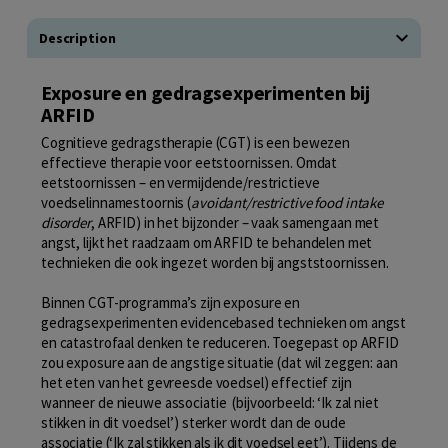
Description
Exposure en gedragsexperimenten bij
ARFID
Cognitieve gedragstherapie (CGT) is een bewezen
effectieve therapie voor eetstoornissen. Omdat
eetstoornissen – en vermijdende/restrictieve
voedselinnamestoornis (
avoidant/restrictive food intake
disorder
, ARFID) in het bijzonder – vaak samengaan met
angst, lijkt het raadzaam om ARFID te behandelen met
technieken die ook ingezet worden bij angststoornissen.
Binnen CGT-programma’s zijn exposure en
gedragsexperimenten evidencebased technieken om angst
en catastrofaal denken te reduceren. Toegepast op ARFID
zou exposure aan de angstige situatie (dat wil zeggen: aan
het eten van het gevreesde voedsel) effectief zijn
wanneer de nieuwe associatie (bijvoorbeeld: ‘Ik zal niet
stikken in dit voedsel’) sterker wordt dan de oude
associatie (‘Ik zal stikken als ik dit voedsel eet’). Tijdens de