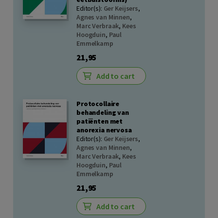
Editor(s):
Ger Keijsers
,
Agnes van Minnen
,
Marc Verbraak
,
Kees
Hoogduin
,
Paul
Emmelkamp
21,95
Add to cart
Protocollaire
behandeling van
patiënten met
anorexia nervosa
Editor(s):
Ger Keijsers
,
Agnes van Minnen
,
Marc Verbraak
,
Kees
Hoogduin
,
Paul
Emmelkamp
21,95
Add to cart